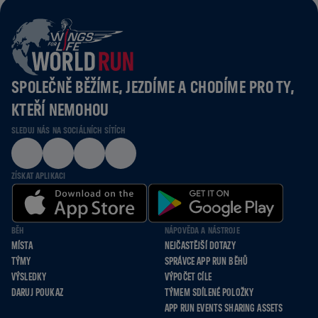
SPOLEČNĚ BĚŽÍME, JEZDÍME A CHODÍME PRO TY,
KTEŘÍ NEMOHOU
SLEDUJ NÁS NA SOCIÁLNÍCH SÍTÍCH
ZÍSKAT APLIKACI
BĚH
NÁPOVĚDA A NÁSTROJE
MÍSTA
NEJČASTĚJŠÍ DOTAZY
TÝMY
SPRÁVCE APP RUN BĚHŮ
VÝSLEDKY
VÝPOČET CÍLE
DARUJ POUKAZ
TÝMEM SDÍLENÉ POLOŽKY
APP RUN EVENTS SHARING ASSETS