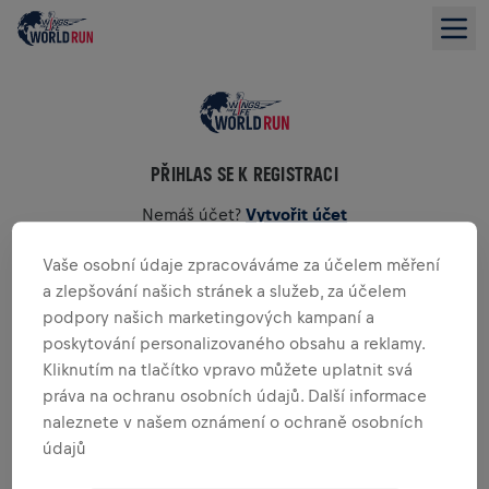
PŘIHLAS SE K REGISTRACI
Nemáš účet?
Vytvořit účet
Vaše osobní údaje zpracováváme za účelem měření
E-mail
*
a zlepšování našich stránek a služeb, za účelem
podpory našich marketingových kampaní a
poskytování personalizovaného obsahu a reklamy.
Heslo
*
Kliknutím na tlačítko vpravo můžete uplatnit svá
práva na ochranu osobních údajů. Další informace
naleznete v našem oznámení o ochraně osobních
PŘIHLÁSIT SE
údajů