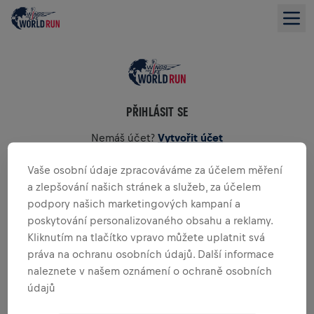
PŘIHLÁSIT SE
Nemáš účet?
Vytvořit účet
Vaše osobní údaje zpracováváme za účelem měření
E-mail
*
a zlepšování našich stránek a služeb, za účelem
podpory našich marketingových kampaní a
poskytování personalizovaného obsahu a reklamy.
Heslo
*
Kliknutím na tlačítko vpravo můžete uplatnit svá
práva na ochranu osobních údajů. Další informace
naleznete v našem oznámení o ochraně osobních
PŘIHLÁSIT SE
údajů