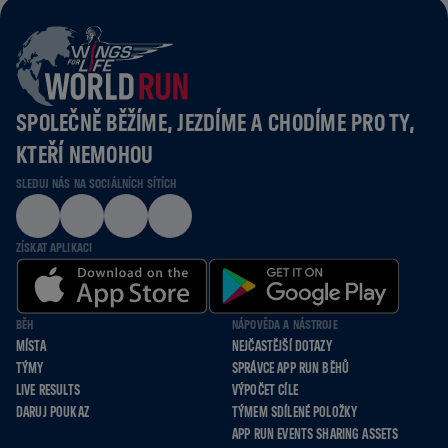
SPOLEČNĚ BĚŽÍME, JEZDÍME A CHODÍME PRO TY,
KTEŘÍ NEMOHOU
SLEDUJ NÁS NA SOCIÁLNÍCH SÍTÍCH
ZÍSKAT APLIKACI
BĚH
NÁPOVĚDA A NÁSTROJE
MÍSTA
NEJČASTĚJŠÍ DOTAZY
TÝMY
SPRÁVCE APP RUN BĚHŮ
LIVE RESULTS
VÝPOČET CÍLE
DARUJ POUKAZ
TÝMEM SDÍLENÉ POLOŽKY
APP RUN EVENTS SHARING ASSETS