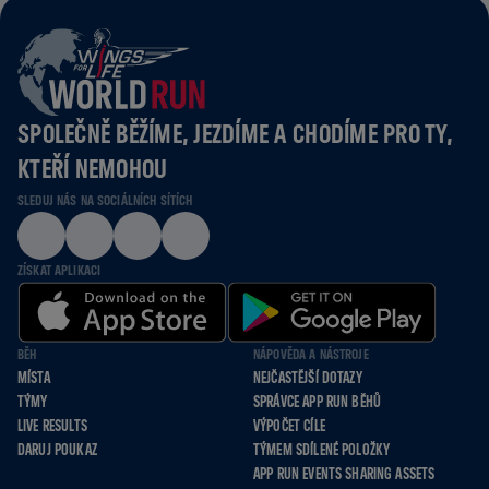
SPOLEČNĚ BĚŽÍME, JEZDÍME A CHODÍME PRO TY,
KTEŘÍ NEMOHOU
SLEDUJ NÁS NA SOCIÁLNÍCH SÍTÍCH
ZÍSKAT APLIKACI
BĚH
NÁPOVĚDA A NÁSTROJE
MÍSTA
NEJČASTĚJŠÍ DOTAZY
TÝMY
SPRÁVCE APP RUN BĚHŮ
LIVE RESULTS
VÝPOČET CÍLE
DARUJ POUKAZ
TÝMEM SDÍLENÉ POLOŽKY
APP RUN EVENTS SHARING ASSETS