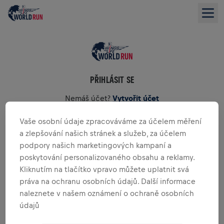
PŘIHLÁSIT SE
Nemáš účet?
Vytvořit účet
Vaše osobní údaje zpracováváme za účelem měření
E-mail
*
a zlepšování našich stránek a služeb, za účelem
podpory našich marketingových kampaní a
poskytování personalizovaného obsahu a reklamy.
Heslo
*
Kliknutím na tlačítko vpravo můžete uplatnit svá
práva na ochranu osobních údajů. Další informace
naleznete v našem oznámení o ochraně osobních
PŘIHLÁSIT SE
údajů