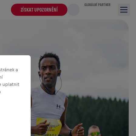
GLOBÁLNÍ PARTNER
ZÍSKAT UPOZORNĚNÍ
tránek a
ní
 uplatnit
m