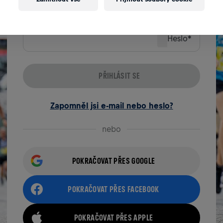
E-mail
*
Heslo
*
PŘIHLÁSIT SE
Zapomněl jsi e-mail nebo heslo?
nebo
POKRAČOVAT PŘES GOOGLE
POKRAČOVAT PŘES FACEBOOK
POKRAČOVAT PŘES APPLE