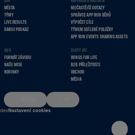
BĚH
NÁPOVĚDA A NÁSTROJE
MÍSTA
NEJČASTĚJŠÍ DOTAZY
TÝMY
SPRÁVCE APP RUN BĚHŮ
LIVE RESULTS
VÝPOČET CÍLE
DARUJ POUKAZ
TÝMEM SDÍLENÉ POLOŽKY
APP RUN EVENTS SHARING ASSETS
INFO
ZJISTIT VÍC
FORMÁT ZÁVODU
WINGS FOR LIFE
NAŠE MISE
B2B PŘÍLEŽITOSTI
NOVINKY
OBCHOD
MÉDIA
ČEŠTINA
KM
odex
Nastavení cookies