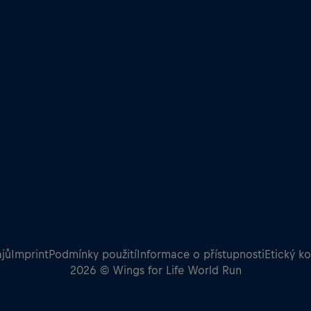
jů
Imprint
Podmínky použití
Informace o přístupnosti
Etický k
2026 © Wings for Life World Run