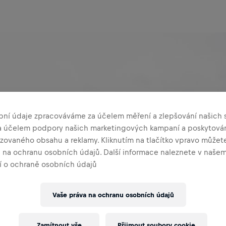
bní údaje zpracováváme za účelem měření a zlepšování našich s
za účelem podpory našich marketingových kampaní a poskytová
zovaného obsahu a reklamy. Kliknutím na tlačítko vpravo můžete
a na ochranu osobních údajů. Další informace naleznete v naše
 o ochraně osobních údajů
PŘIHLÁSIT SE
Nemáš účet?
Vytvořit účet
Vaše práva na ochranu osobních údajů
Zamítnout vše
Přijmout soubory cookie