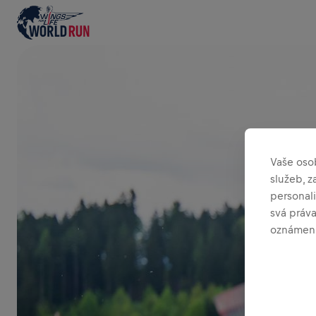
Vaše oso
služeb, 
personali
svá práv
oznámení