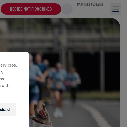
PARTNERS GLOBALES
RECIBE NOTIFICACIONES
ervicios,
 y
ás
iso de
acidad