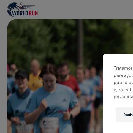
Tratamos 
para ayu
publicida
ejercer t
privacid
Recha