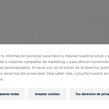
tu información personal para medir y mejorar nuestros sitios y s
dar a nuestras campañas de marketing y para ofrecer contenido
d personalizados. Al hacer clic en el botón de la derecha, podr
us derechos de privacidad. Para saber más, consulta nuestro av
ad.
INICIAR SESIÓN PARA REGISTRARSE
¿No tienes una cuenta?
Crear cuenta
zarlas todas
Aceptar cookies
Tus derechos de priv