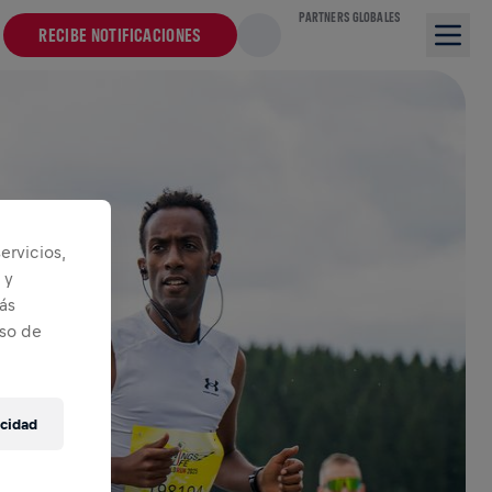
PARTNERS GLOBALES
RECIBE NOTIFICACIONES
ervicios,
 y
ás
iso de
acidad