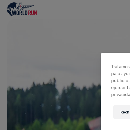
Tratamos 
para ayu
publicida
ejercer t
privacid
Recha