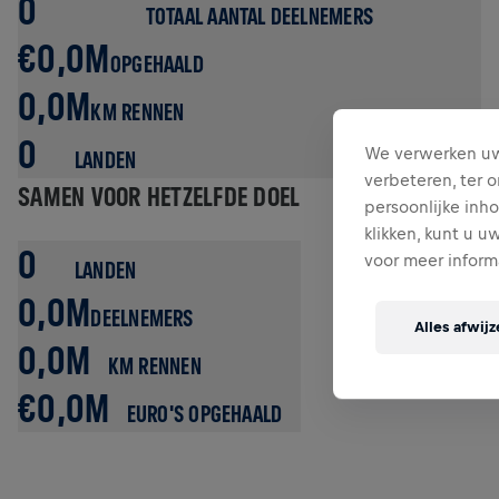
0
TOTAAL AANTAL DEELNEMERS
€0,0M
OPGEHAALD
0,0M
KM RENNEN
0
We verwerken uw
LANDEN
verbeteren, ter
SAMEN VOOR HETZELFDE DOEL
persoonlijke inh
klikken, kunt u 
0
voor meer inform
LANDEN
0,0M
DEELNEMERS
Alles afwij
0,0M
KM RENNEN
€0,0M
EURO'S OPGEHAALD
HOE VER
KAN JE RENNEN VOORDAT
DE CATCHER CAR
JE PAKT?