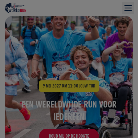
Het grootste hardloopevenement ter wereld
9 MEI 2027 OM 11:00
JOUW TIJD
EEN WERELDWIJDE RUN VOOR
IEDEREEN
HOUD MIJ OP DE HOOGTE