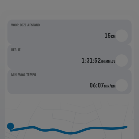
VOOR DEZE AFSTAND
15
KM
HEB JE
1:31:52
HH:MM:SS
MINIMAAL TEMPO
06:07
MIN/KM