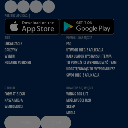
POBIERZ APLIKACJĘ
BIEG
POMOC I NARZĘDZIA
LOKALIZACJE
FAQ
DRUŻYNY
UTWÓRZ BIEG Z APLIKACJĄ
WYNIKI
KALKULATOR DYSTANSU I TEMPA
PODARUJ VOUCHER
TO POMOŻE CI WYPROMOWAĆ TEAM
UDOSTĘPNIAJĄC TO WYPROMUJESZ
SWÓJ BIEG Z APLIKACJĄ
O BIEGU
DOWIEDZ SIĘ WIĘCEJ
FORMAT BIEGU
WINGS FOR LIFE
NASZA MISJA
MOŻLIWOŚCI B2B
WIADOMOŚCI
SKLEP
MEDIA
POLSKI
KM