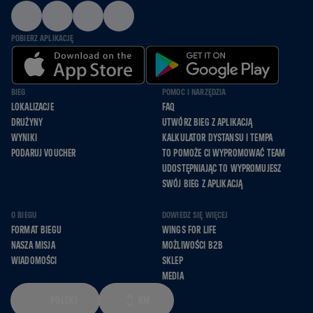
POBIERZ APLIKACJĘ
BIEG
POMOC I NARZĘDZIA
LOKALIZACJE
FAQ
DRUŻYNY
UTWÓRZ BIEG Z APLIKACJĄ
WYNIKI
KALKULATOR DYSTANSU I TEMPA
PODARUJ VOUCHER
TO POMOŻE CI WYPROMOWAĆ TEAM
UDOSTĘPNIAJĄC TO WYPROMUJESZ
SWÓJ BIEG Z APLIKACJĄ
O BIEGU
DOWIEDZ SIĘ WIĘCEJ
FORMAT BIEGU
WINGS FOR LIFE
NASZA MISJA
MOŻLIWOŚCI B2B
WIADOMOŚCI
SKLEP
MEDIA
POLSKI
KM