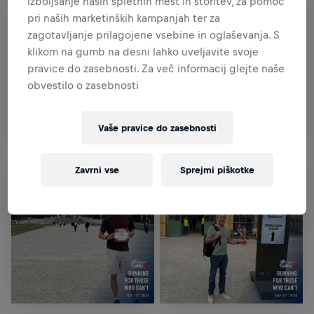
izboljšanje naših spletnih mest in storitev, za pomoč
pri naših marketinških kampanjah ter za
zagotavljanje prilagojene vsebine in oglaševanja. S
klikom na gumb na desni lahko uveljavite svoje
pravice do zasebnosti. Za več informacij glejte naše
obvestilo o zasebnosti
Vaše pravice do zasebnosti
Zavrni vse
Sprejmi piškotke