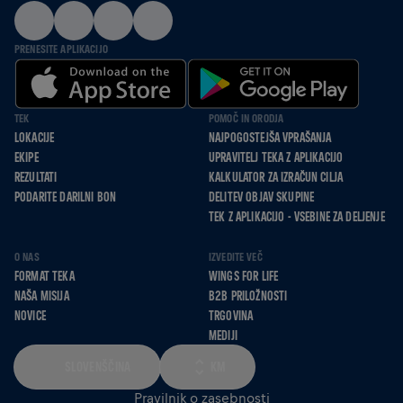
PRENESITE APLIKACIJO
TEK
POMOČ IN ORODJA
LOKACIJE
NAJPOGOSTEJŠA VPRAŠANJA
EKIPE
UPRAVITELJ TEKA Z APLIKACIJO
REZULTATI
KALKULATOR ZA IZRAČUN CILJA
PODARITE DARILNI BON
DELITEV OBJAV SKUPINE
TEK Z APLIKACIJO - VSEBINE ZA DELJENJE
O NAS
IZVEDITE VEČ
FORMAT TEKA
WINGS FOR LIFE
NAŠA MISIJA
B2B PRILOŽNOSTI
NOVICE
TRGOVINA
MEDIJI
SLOVENŠČINA
KM
Pravilnik o zasebnosti