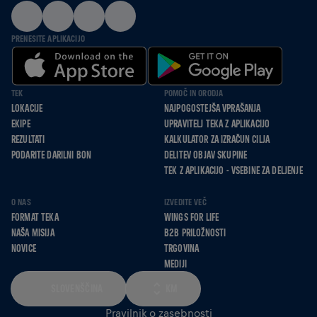
PRENESITE APLIKACIJO
TEK
POMOČ IN ORODJA
LOKACIJE
NAJPOGOSTEJŠA VPRAŠANJA
EKIPE
UPRAVITELJ TEKA Z APLIKACIJO
REZULTATI
KALKULATOR ZA IZRAČUN CILJA
PODARITE DARILNI BON
DELITEV OBJAV SKUPINE
TEK Z APLIKACIJO - VSEBINE ZA DELJENJE
O NAS
IZVEDITE VEČ
FORMAT TEKA
WINGS FOR LIFE
NAŠA MISIJA
B2B PRILOŽNOSTI
NOVICE
TRGOVINA
MEDIJI
SLOVENŠČINA
KM
Pravilnik o zasebnosti