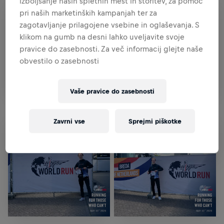
izboljšanje naših spletnih mest in storitev, za pomoč
pri naših marketinških kampanjah ter za
zagotavljanje prilagojene vsebine in oglaševanja. S
klikom na gumb na desni lahko uveljavite svoje
pravice do zasebnosti. Za več informacij glejte naše
obvestilo o zasebnosti
Vaše pravice do zasebnosti
Zavrni vse
Sprejmi piškotke