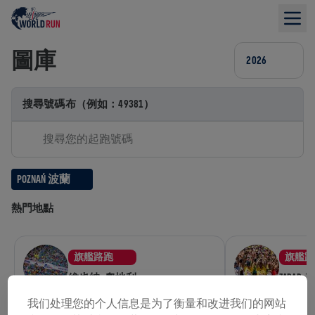
圖庫
2026
搜尋號碼布（例如：49381）
搜尋您的起跑號碼
POZNAŃ 波蘭
熱門地點
旗艦路跑
旗艦路
維也納, 奧地利
ZADAR
我们处理您的个人信息是为了衡量和改进我们的网站