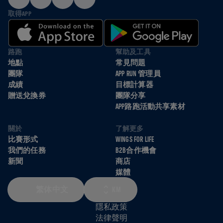
取得APP
路跑
幫助及工具
地點
常見問題
團隊
APP RUN 管理員
成績
目標計算器
贈送兌換券
團隊分享
APP路跑活動共享素材
關於
了解更多
比賽形式
WINGS FOR LIFE
我們的任務
B2B合作機會
新聞
商店
媒體
繁体中文
KM
隱私政策
法律聲明