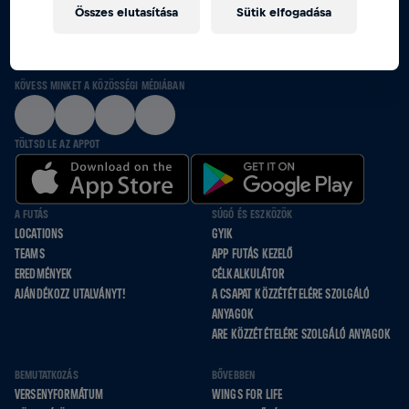
Összes elutasítása
Sütik elfogadása
EGYÜTT FUTUNK, GURULUNK ÉS SÉTÁLUNK
AZOKÉRT, AKIK NEM TUDNAK
KÖVESS MINKET A KÖZÖSSÉGI MÉDIÁBAN
TÖLTSD LE AZ APPOT
A FUTÁS
SÚGÓ ÉS ESZKÖZÖK
LOCATIONS
GYIK
TEAMS
APP FUTÁS KEZELŐ
EREDMÉNYEK
CÉLKALKULÁTOR
AJÁNDÉKOZZ UTALVÁNYT!
A CSAPAT KÖZZÉTÉTELÉRE SZOLGÁLÓ
ANYAGOK
ARE KÖZZÉTÉTELÉRE SZOLGÁLÓ ANYAGOK
BEMUTATKOZÁS
BŐVEBBEN
VERSENYFORMÁTUM
WINGS FOR LIFE