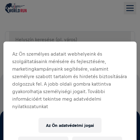
Helyszín keresése (pl. város)
LISTA NÉZET
Az Ön személyes adatait webhelyeink és
szolgáltatásaink mérésére és fejlesztésére,
marketingkampányaink segítésére, valamint
személyre szabott tartalom és hirdetés biztosítására
dolgozzuk fel. A jobb oldali gombra kattintva
A NEVEZÉSI DÍJAK 100%-ÁT A GERINCVELŐ‑SÉRÜLÉS
gyakorolhatja személyiségi jogait. További
KUTATÁSÁRA FORDÍTJUK
információért tekintse meg adatvédelmi
nyilatkozatunkat
Az Ön adatvédelmi jogai