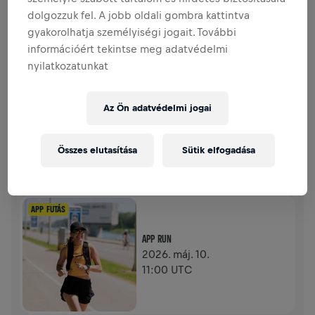
dolgozzuk fel. A jobb oldali gombra kattintva
gyakorolhatja személyiségi jogait. További
0,00 USD GYŰLT ÖSSZE
0,00 USD A CÉLBÓL
információért tekintse meg adatvédelmi
nyilatkozatunkat
ADOMÁNYGYŰJTÉS
ADOMÁNYOZÁS
Adományozz a változásért! Az adományod 100%‑át a
gerincvelő‑kutatásra fordítják.
Az Ön adatvédelmi jogai
TÖRTÉNETÜNK
Összes elutasítása
Sütik elfogadása
WINGS FOR LIFE WORLD RUN
2026
APP FUTÁS
APP RUN
2026. máj. 10.
11:00 UTC