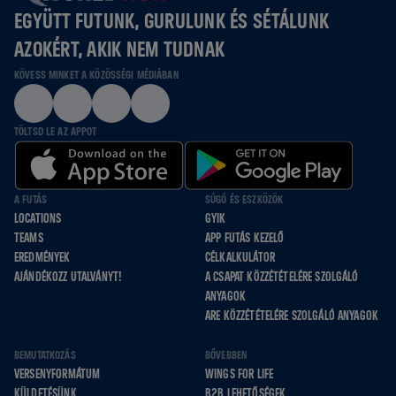
EGYÜTT FUTUNK, GURULUNK ÉS SÉTÁLUNK
AZOKÉRT, AKIK NEM TUDNAK
KÖVESS MINKET A KÖZÖSSÉGI MÉDIÁBAN
TÖLTSD LE AZ APPOT
A FUTÁS
SÚGÓ ÉS ESZKÖZÖK
LOCATIONS
GYIK
TEAMS
APP FUTÁS KEZELŐ
EREDMÉNYEK
CÉLKALKULÁTOR
AJÁNDÉKOZZ UTALVÁNYT!
A CSAPAT KÖZZÉTÉTELÉRE SZOLGÁLÓ
ANYAGOK
ARE KÖZZÉTÉTELÉRE SZOLGÁLÓ ANYAGOK
BEMUTATKOZÁS
BŐVEBBEN
VERSENYFORMÁTUM
WINGS FOR LIFE
KÜLDETÉSÜNK
B2B LEHETŐSÉGEK