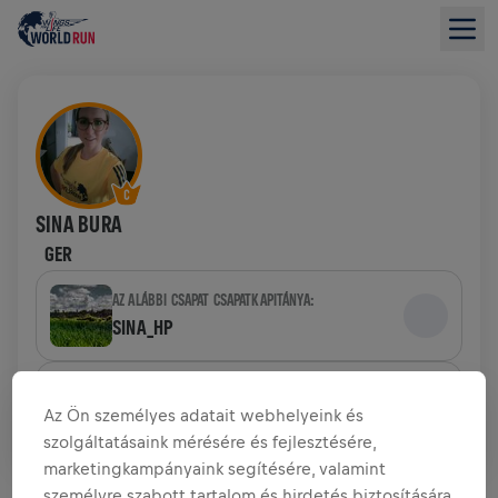
SINA BURA
GER
AZ ALÁBBI CSAPAT CSAPATKAPITÁNYA:
SINA_HP
CSAPAT
Az Ön személyes adatait webhelyeink és
SINA_HP
szolgáltatásaink mérésére és fejlesztésére,
marketingkampányaink segítésére, valamint
ADOMÁNYGYŰJTÉS ÁTTEKINTÉSE
személyre szabott tartalom és hirdetés biztosítására