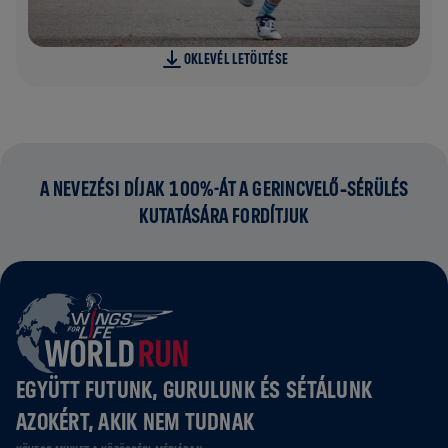
OKLEVÉL LETÖLTÉSE
A NEVEZÉSI DÍJAK 100%-ÁT A GERINCVELŐ‑SÉRÜLÉS
KUTATÁSÁRA FORDÍTJUK
EGYÜTT FUTUNK, GURULUNK ÉS SÉTÁLUNK
AZOKÉRT, AKIK NEM TUDNAK