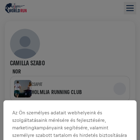
CAMILLA SZABO
NOR
CSAPAT
HOLMLIA RUNNING CLUB
ADOMÁNYGYŰJTÉS ÁTTEKINTÉSE
Az Ön személyes adatait webhelyeink és
szolgáltatásaink mérésére és fejlesztésére,
marketingkampányaink segítésére, valamint
0,00 USD GYŰLT ÖSSZE
0,00 USD A CÉLBÓL
személyre szabott tartalom és hirdetés biztosítására