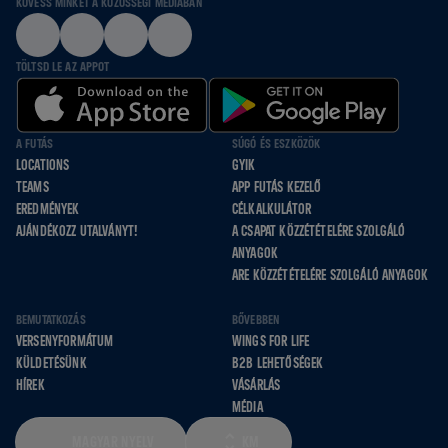
KÖVESS MINKET A KÖZÖSSÉGI MÉDIÁBAN
TÖLTSD LE AZ APPOT
A FUTÁS
SÚGÓ ÉS ESZKÖZÖK
LOCATIONS
GYIK
TEAMS
APP FUTÁS KEZELŐ
EREDMÉNYEK
CÉLKALKULÁTOR
AJÁNDÉKOZZ UTALVÁNYT!
A CSAPAT KÖZZÉTÉTELÉRE SZOLGÁLÓ
ANYAGOK
ARE KÖZZÉTÉTELÉRE SZOLGÁLÓ ANYAGOK
BEMUTATKOZÁS
BŐVEBBEN
VERSENYFORMÁTUM
WINGS FOR LIFE
KÜLDETÉSÜNK
B2B LEHETŐSÉGEK
HÍREK
VÁSÁRLÁS
MÉDIA
MAGYAR NYELV
KM