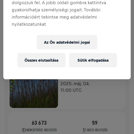
dolgozzuk fel. A jobb oldali gombra kattintva
ADOMÁNYGYŰJTÉS
ADOMÁNYOZÁS
gyakorolhatja személyiségi jogait. További
Adományozz a változásért! Az adományod 100%‑át a
információért tekintse meg adatvédelmi
gerincvelő‑kutatásra fordítják.
nyilatkozatunkat
TÖRTÉNETÜNK
Az Ön adatvédelmi jogai
WINGS FOR LIFE WORLD RUN
2025
Összes elutasítása
Sütik elfogadása
APP FUTÁS
KALETY SILESIA
2025. máj. 04.
11:00 UTC
63 673
59
NEMZETKÖZI HELYEZÉS
HELYI HELYEZÉS