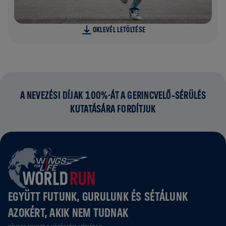
OKLEVÉL LETÖLTÉSE
A NEVEZÉSI DÍJAK 100%-ÁT A GERINCVELŐ‑SÉRÜLÉS
KUTATÁSÁRA FORDÍTJUK
EGYÜTT FUTUNK, GURULUNK ÉS SÉTÁLUNK
AZOKÉRT, AKIK NEM TUDNAK