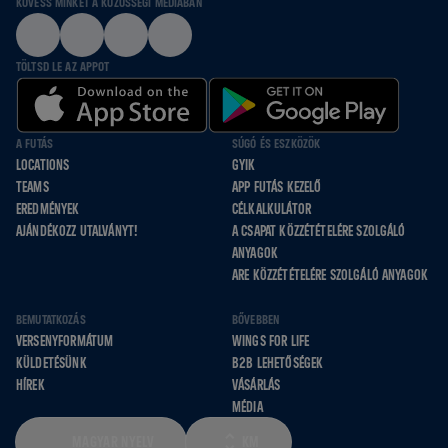
KÖVESS MINKET A KÖZÖSSÉGI MÉDIÁBAN
TÖLTSD LE AZ APPOT
A FUTÁS
SÚGÓ ÉS ESZKÖZÖK
LOCATIONS
GYIK
TEAMS
APP FUTÁS KEZELŐ
EREDMÉNYEK
CÉLKALKULÁTOR
AJÁNDÉKOZZ UTALVÁNYT!
A CSAPAT KÖZZÉTÉTELÉRE SZOLGÁLÓ
ANYAGOK
ARE KÖZZÉTÉTELÉRE SZOLGÁLÓ ANYAGOK
BEMUTATKOZÁS
BŐVEBBEN
VERSENYFORMÁTUM
WINGS FOR LIFE
KÜLDETÉSÜNK
B2B LEHETŐSÉGEK
HÍREK
VÁSÁRLÁS
MÉDIA
MAGYAR NYELV
KM