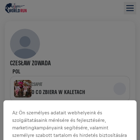
CZESŁAW ZOWADA
POL
CSAPAT
O CO ZBIERA W KALETACH
ADOMÁNYGYŰJTÉS ÁTTEKINTÉSE
Az Ön személyes adatait webhelyeink és
szolgáltatásaink mérésére és fejlesztésére,
marketingkampányaink segítésére, valamint
0,00 USD GYŰLT ÖSSZE
0,00 USD A CÉLBÓL
személyre szabott tartalom és hirdetés biztosítására