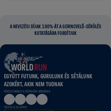
A NEVEZÉSI DÍJAK 100%-ÁT A GERINCVELŐ‑SÉRÜLÉS
KUTATÁSÁRA FORDÍTJUK
EGYÜTT FUTUNK, GURULUNK ÉS SÉTÁLUNK
AZOKÉRT, AKIK NEM TUDNAK
KÖVESS MINKET A KÖZÖSSÉGI MÉDIÁBAN
TÖLTSD LE AZ APPOT