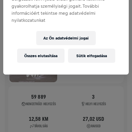
gyakorolhatja személyiségi jogait. További
TÖRTÉNETÜNK
információért tekintse meg adatvédelmi
nyilatkozatunkat
WINGS FOR LIFE WORLD RUN
2025
Az Ön adatvédelmi jogai
APP FUTÁS
NEWCASTLE UPON TYNE
Összes elutasítása
Sütik elfogadása
2025. máj. 04.
11:00 UTC
59 889
3
NEMZETKÖZI HELYEZÉS
HELYI HELYEZÉS
12,58 KM
27,02 USD
TÁVOLSÁG
RAISED