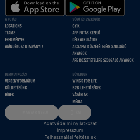
A FUTÁS
SÚGÓ ÉS ESZKÖZÖK
LOCATIONS
GYIK
TEAMS
APP FUTÁS KEZELŐ
EREDMÉNYEK
CÉLKALKULÁTOR
AJÁNDÉKOZZ UTALVÁNYT!
A CSAPAT KÖZZÉTÉTELÉRE SZOLGÁLÓ
ANYAGOK
ARE KÖZZÉTÉTELÉRE SZOLGÁLÓ ANYAGOK
BEMUTATKOZÁS
BŐVEBBEN
VERSENYFORMÁTUM
WINGS FOR LIFE
KÜLDETÉSÜNK
B2B LEHETŐSÉGEK
HÍREK
VÁSÁRLÁS
MÉDIA
MAGYAR NYELV
KM
Adatvédelmi nyilatkozat
Impresszum
Felhasználási feltételek