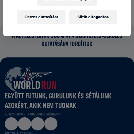
Összes elutasítása
Sütik elfogadása
A NEVEZÉSI DÍJAK 100%-ÁT A GERINCVELŐ‑SÉRÜLÉS
KUTATÁSÁRA FORDÍTJUK
EGYÜTT FUTUNK, GURULUNK ÉS SÉTÁLUNK
AZOKÉRT, AKIK NEM TUDNAK
KÖVESS MINKET A KÖZÖSSÉGI MÉDIÁBAN
TÖLTSD LE AZ APPOT