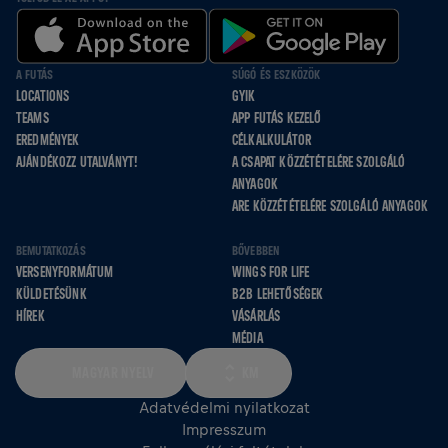
A FUTÁS
SÚGÓ ÉS ESZKÖZÖK
LOCATIONS
GYIK
TEAMS
APP FUTÁS KEZELŐ
EREDMÉNYEK
CÉLKALKULÁTOR
AJÁNDÉKOZZ UTALVÁNYT!
A CSAPAT KÖZZÉTÉTELÉRE SZOLGÁLÓ
ANYAGOK
ARE KÖZZÉTÉTELÉRE SZOLGÁLÓ ANYAGOK
BEMUTATKOZÁS
BŐVEBBEN
VERSENYFORMÁTUM
WINGS FOR LIFE
KÜLDETÉSÜNK
B2B LEHETŐSÉGEK
HÍREK
VÁSÁRLÁS
MÉDIA
MAGYAR NYELV
KM
Adatvédelmi nyilatkozat
Impresszum