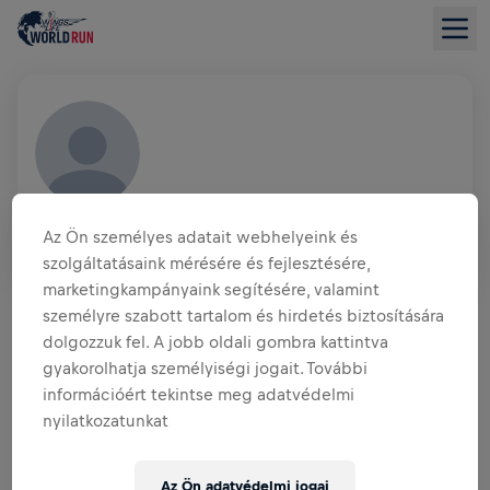
SZYMON KNOP
Az Ön személyes adatait webhelyeink és
POL
szolgáltatásaink mérésére és fejlesztésére,
marketingkampányaink segítésére, valamint
ADOMÁNYGYŰJTÉS ÁTTEKINTÉSE
személyre szabott tartalom és hirdetés biztosítására
dolgozzuk fel. A jobb oldali gombra kattintva
0,00 USD GYŰLT ÖSSZE
0,00 USD A CÉLBÓL
gyakorolhatja személyiségi jogait. További
információért tekintse meg adatvédelmi
ADOMÁNYGYŰJTÉS
ADOMÁNYOZÁS
nyilatkozatunkat
Adományozz a változásért! Az adományod 100%‑át a
gerincvelő‑kutatásra fordítják.
Az Ön adatvédelmi jogai