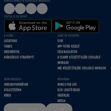
KÖVESS MINKET A KÖZÖSSÉGI MÉDIÁBAN
TÖLTSD LE AZ APPOT
A FUTÁS
SÚGÓ ÉS ESZKÖZÖK
LOCATIONS
GYIK
TEAMS
APP FUTÁS KEZELŐ
EREDMÉNYEK
CÉLKALKULÁTOR
AJÁNDÉKOZZ UTALVÁNYT!
A CSAPAT KÖZZÉTÉTELÉRE SZOLGÁLÓ
ANYAGOK
ARE KÖZZÉTÉTELÉRE SZOLGÁLÓ ANYAGOK
BEMUTATKOZÁS
BŐVEBBEN
VERSENYFORMÁTUM
WINGS FOR LIFE
KÜLDETÉSÜNK
B2B LEHETŐSÉGEK
HÍREK
VÁSÁRLÁS
MÉDIA
MAGYAR NYELV
KM