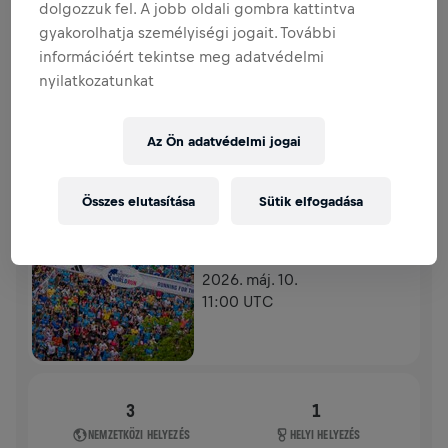
dolgozzuk fel. A jobb oldali gombra kattintva
ADOMÁNYGYŰJTÉS
ADOMÁNYOZÁS
gyakorolhatja személyiségi jogait. További
Adományozz a változásért! Az adományod 100%‑át a
információért tekintse meg adatvédelmi
gerincvelő‑kutatásra fordítják.
nyilatkozatunkat
TÖRTÉNETÜNK
Az Ön adatvédelmi jogai
WINGS FOR LIFE WORLD RUN
2026
Összes elutasítása
Sütik elfogadása
KIEMELT FUTAM
BÉCS
2026. máj. 10.
11:00 UTC
3
1
NEMZETKÖZI HELYEZÉS
HELYI HELYEZÉS