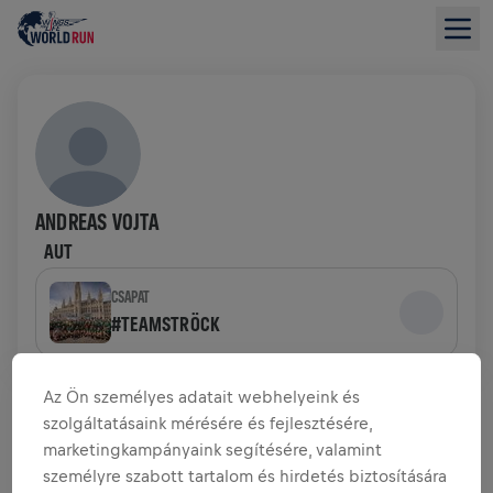
ANDREAS VOJTA
AUT
CSAPAT
#TEAMSTRÖCK
ADOMÁNYGYŰJTÉS ÁTTEKINTÉSE
Az Ön személyes adatait webhelyeink és
szolgáltatásaink mérésére és fejlesztésére,
marketingkampányaink segítésére, valamint
0,00 USD GYŰLT ÖSSZE
0,00 USD A CÉLBÓL
személyre szabott tartalom és hirdetés biztosítására