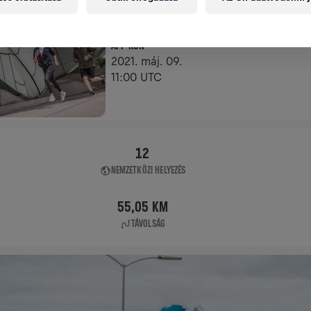
APP FUTÁS
APP RUN
2021. máj. 09.
11:00 UTC
12
NEMZETKÖZI HELYEZÉS
55,05 KM
TÁVOLSÁG