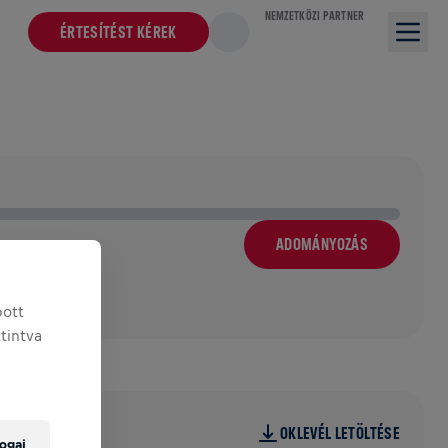
NEMZETKÖZI PARTNER
ÉRTESÍTÉST KÉREK
ADOMÁNYOZÁS
bott
ttintva
OKLEVÉL LETÖLTÉSE
ogai