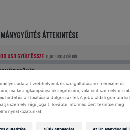
MÁNYGYŰJTÉS ÁTTEKINTÉSE
,00 USD GYŰLT ÖSSZE
0,00 USD A CÉLBÓL
DOMÁNYGYŰJTÉS
dományozz a változásért! Az adományod 100%‑át a
emélyes adatait webhelyeink és szolgáltatásaink mérésére és
erincvelő‑kutatásra fordítják.
ésére, marketingkampányaink segítésére, valamint személyre sza
és hirdetés biztosítására dolgozzuk fel. A jobb oldali gombra ka
TÉNETÜNK
atja személyiségi jogait. További információért tekintse meg
lmi nyilatkozatunkat
INGS FOR LIFE WORLD RUN
2021
es elutasítása
Sütik elfogadása
Az Ön adatvédelmi j