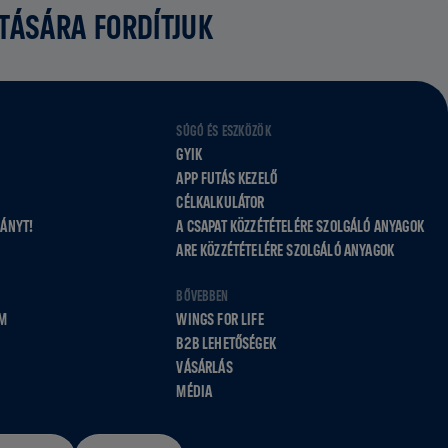
ATÁSÁRA FORDÍTJUK
SÚGÓ ÉS ESZKÖZÖK
GYIK
APP FUTÁS KEZELŐ
CÉLKALKULÁTOR
VÁNYT!
A CSAPAT KÖZZÉTÉTELÉRE SZOLGÁLÓ ANYAGOK
ARE KÖZZÉTÉTELÉRE SZOLGÁLÓ ANYAGOK
BŐVEBBEN
M
WINGS FOR LIFE
B2B LEHETŐSÉGEK
VÁSÁRLÁS
MÉDIA