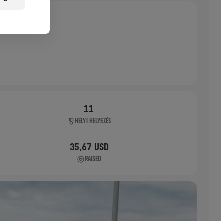
11
HELYI HELYEZÉS
35,67 USD
RAISED