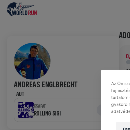
ADO
0
A
A
ANDREAS ENGLBRECHT
Az Ön sz
g
fejleszt
AUT
tartalom 
TÖR
gyakorolh
CSAPAT
adatvéde
ROLLING SIGI
W
Össz