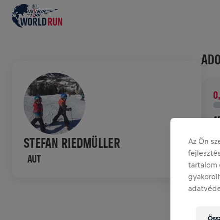
ADO
0
A
A
STEFAN RIEDMÜLLER
Az Ön sz
g
fejleszt
AUT
tartalom 
TÖR
gyakorolh
adatvéde
W
Össz