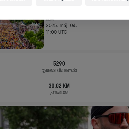
KIEMELT FUTAM
BÉCS
2025. máj. 04.
11:00 UTC
5290
NEMZETKÖZI HELYEZÉS
30,02 KM
TÁVOLSÁG