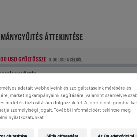
MÁNYGYŰJTÉS ÁTTEKINTÉSE
,00 USD GYŰLT ÖSSZE
0,00 USD A CÉLBÓL
DOMÁNYGYŰJTÉS
dományozz a változásért! Az adományod 100%‑át a
emélyes adatait webhelyeink és szolgáltatásaink mérésére és
erincvelő‑kutatásra fordítják.
ésére, marketingkampányaink segítésére, valamint személyre sza
és hirdetés biztosítására dolgozzuk fel. A jobb oldali gombra ka
TÉNETÜNK
atja személyiségi jogait. További információért tekintse meg
lmi nyilatkozatunkat
INGS FOR LIFE WORLD RUN
2025
es elutasítása
Sütik elfogadása
Az Ön adatvédelmi j