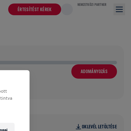
NEMZETKÖZI PARTNER
ÉRTESÍTÉST KÉREK
ADOMÁNYOZÁS
bott
ttintva
OKLEVÉL LETÖLTÉSE
ogai