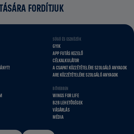
ATÁSÁRA FORDÍTJUK
SÚGÓ ÉS ESZKÖZÖK
GYIK
APP FUTÁS KEZELŐ
CÉLKALKULÁTOR
VÁNYT!
A CSAPAT KÖZZÉTÉTELÉRE SZOLGÁLÓ ANYAGOK
ARE KÖZZÉTÉTELÉRE SZOLGÁLÓ ANYAGOK
BŐVEBBEN
M
WINGS FOR LIFE
B2B LEHETŐSÉGEK
VÁSÁRLÁS
MÉDIA