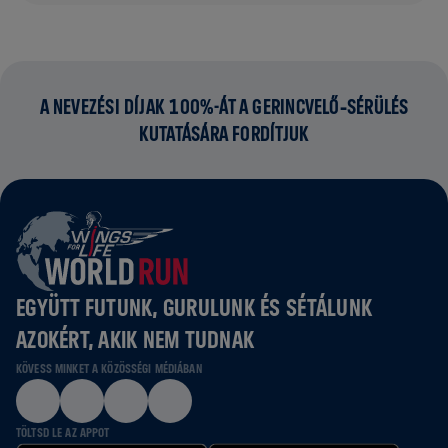
A NEVEZÉSI DÍJAK 100%-ÁT A GERINCVELŐ‑SÉRÜLÉS
KUTATÁSÁRA FORDÍTJUK
EGYÜTT FUTUNK, GURULUNK ÉS SÉTÁLUNK
AZOKÉRT, AKIK NEM TUDNAK
KÖVESS MINKET A KÖZÖSSÉGI MÉDIÁBAN
TÖLTSD LE AZ APPOT