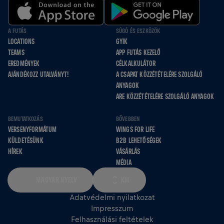
A FUTÁS
SÚGÓ ÉS ESZKÖZÖK
LOCATIONS
GYIK
TEAMS
APP FUTÁS KEZELŐ
EREDMÉNYEK
CÉLKALKULÁTOR
AJÁNDÉKOZZ UTALVÁNYT!
A CSAPAT KÖZZÉTÉTELÉRE SZOLGÁLÓ
ANYAGOK
ARE KÖZZÉTÉTELÉRE SZOLGÁLÓ ANYAGOK
BEMUTATKOZÁS
BŐVEBBEN
VERSENYFORMÁTUM
WINGS FOR LIFE
KÜLDETÉSÜNK
B2B LEHETŐSÉGEK
HÍREK
VÁSÁRLÁS
MÉDIA
MAGYAR NYELV
KM
Adatvédelmi nyilatkozat
Impresszum
Felhasználási feltételek