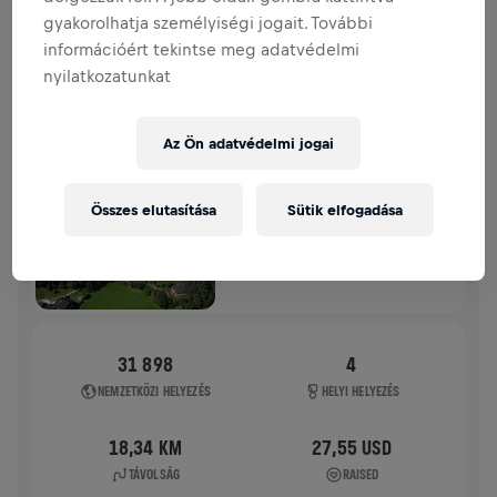
gyakorolhatja személyiségi jogait. További
TÖRTÉNETÜNK
információért tekintse meg adatvédelmi
nyilatkozatunkat
WINGS FOR LIFE WORLD RUN
2025
Az Ön adatvédelmi jogai
APP FUTÁS
UNKEN
Összes elutasítása
Sütik elfogadása
2025. máj. 04.
11:00 UTC
31 898
4
NEMZETKÖZI HELYEZÉS
HELYI HELYEZÉS
18,34 KM
27,55 USD
TÁVOLSÁG
RAISED