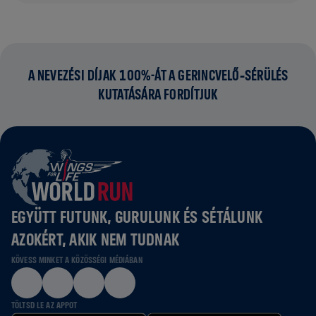
A NEVEZÉSI DÍJAK 100%-ÁT A GERINCVELŐ‑SÉRÜLÉS
KUTATÁSÁRA FORDÍTJUK
EGYÜTT FUTUNK, GURULUNK ÉS SÉTÁLUNK
AZOKÉRT, AKIK NEM TUDNAK
KÖVESS MINKET A KÖZÖSSÉGI MÉDIÁBAN
TÖLTSD LE AZ APPOT