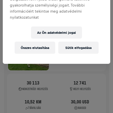
gyakorolhatja személyiségi jogait. További
TÖRTÉNETÜNK
információért tekintse meg adatvédelmi
nyilatkozatunkat
WINGS FOR LIFE WORLD RUN
2024
Az Ön adatvédelmi jogai
APP FUTÁS
APP RUN
Összes elutasítása
Sütik elfogadása
2024. máj. 05.
11:00 UTC
30 113
12 741
NEMZETKÖZI HELYEZÉS
HELYI HELYEZÉS
10,52 KM
30,00 USD
TÁVOLSÁG
RAISED