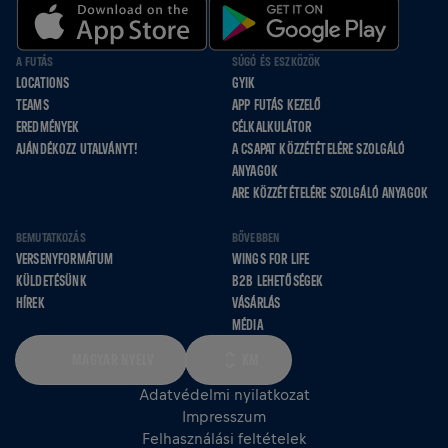
A FUTÁS
SÚGÓ ÉS ESZKÖZÖK
LOCATIONS
GYIK
TEAMS
APP FUTÁS KEZELŐ
EREDMÉNYEK
CÉLKALKULÁTOR
AJÁNDÉKOZZ UTALVÁNYT!
A CSAPAT KÖZZÉTÉTELÉRE SZOLGÁLÓ
ANYAGOK
ARE KÖZZÉTÉTELÉRE SZOLGÁLÓ ANYAGOK
BEMUTATKOZÁS
BŐVEBBEN
VERSENYFORMÁTUM
WINGS FOR LIFE
KÜLDETÉSÜNK
B2B LEHETŐSÉGEK
HÍREK
VÁSÁRLÁS
MÉDIA
MAGYAR NYELV
KM
Adatvédelmi nyilatkozat
Impresszum
Felhasználási feltételek