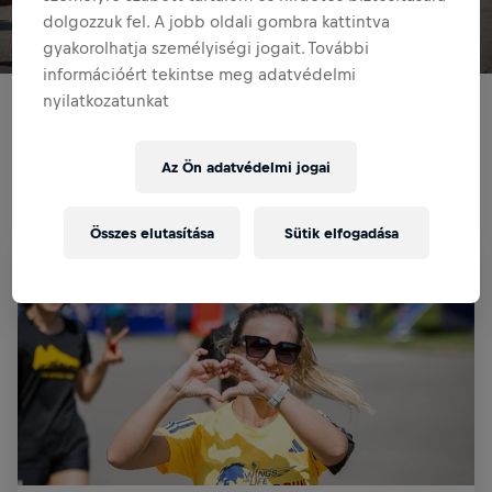
dolgozzuk fel. A jobb oldali gombra kattintva
gyakorolhatja személyiségi jogait. További
információért tekintse meg adatvédelmi
nyilatkozatunkat
Are you ready to make a difference while challenging
yourself? Join thousands worldwide in this unique global
Az Ön adatvédelmi jogai
running event that supports spinal cord research.
Every step you take brings us closer to finding a cure for
spinal cord injury. Let's run for those who can't!
Összes elutasítása
Sütik elfogadása