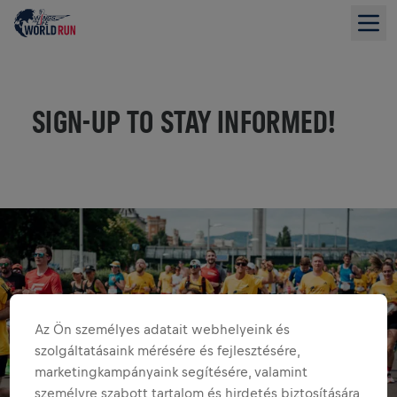
SIGN-UP TO STAY INFORMED!
Az Ön személyes adatait webhelyeink és
szolgáltatásaink mérésére és fejlesztésére,
marketingkampányaink segítésére, valamint
személyre szabott tartalom és hirdetés biztosítására