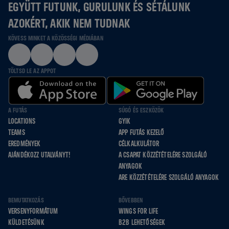
EGYÜTT FUTUNK, GURULUNK ÉS SÉTÁLUNK
AZOKÉRT, AKIK NEM TUDNAK
KÖVESS MINKET A KÖZÖSSÉGI MÉDIÁBAN
TÖLTSD LE AZ APPOT
A FUTÁS
SÚGÓ ÉS ESZKÖZÖK
LOCATIONS
GYIK
TEAMS
APP FUTÁS KEZELŐ
EREDMÉNYEK
CÉLKALKULÁTOR
AJÁNDÉKOZZ UTALVÁNYT!
A CSAPAT KÖZZÉTÉTELÉRE SZOLGÁLÓ
ANYAGOK
ARE KÖZZÉTÉTELÉRE SZOLGÁLÓ ANYAGOK
BEMUTATKOZÁS
BŐVEBBEN
VERSENYFORMÁTUM
WINGS FOR LIFE
KÜLDETÉSÜNK
B2B LEHETŐSÉGEK