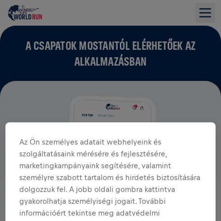
A CSAPATOK MOSTANTÓL ELÉRHETŐEK AZ
ALKALMAZÁSBAN
Az Ön személyes adatait webhelyeink és
szolgáltatásaink mérésére és fejlesztésére,
marketingkampányaink segítésére, valamint
személyre szabott tartalom és hirdetés biztosítására
dolgozzuk fel. A jobb oldali gombra kattintva
gyakorolhatja személyiségi jogait. További
információért tekintse meg adatvédelmi