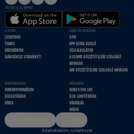
TÖLTSD LE AZ APPOT
A FUTÁS
SÚGÓ ÉS ESZKÖZÖK
LOCATIONS
GYIK
TEAMS
APP FUTÁS KEZELŐ
EREDMÉNYEK
CÉLKALKULÁTOR
AJÁNDÉKOZZ UTALVÁNYT!
A CSAPAT KÖZZÉTÉTELÉRE SZOLGÁLÓ
ANYAGOK
ARE KÖZZÉTÉTELÉRE SZOLGÁLÓ ANYAGOK
BEMUTATKOZÁS
BŐVEBBEN
VERSENYFORMÁTUM
WINGS FOR LIFE
KÜLDETÉSÜNK
B2B LEHETŐSÉGEK
HÍREK
VÁSÁRLÁS
MÉDIA
MAGYAR NYELV
KM
Adatvédelmi nyilatkozat