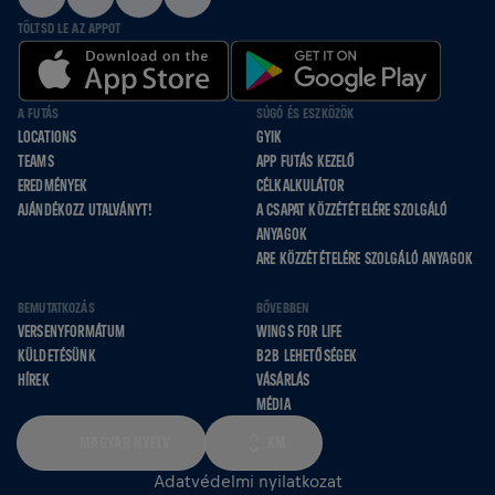
TÖLTSD LE AZ APPOT
A FUTÁS
SÚGÓ ÉS ESZKÖZÖK
LOCATIONS
GYIK
TEAMS
APP FUTÁS KEZELŐ
EREDMÉNYEK
CÉLKALKULÁTOR
AJÁNDÉKOZZ UTALVÁNYT!
A CSAPAT KÖZZÉTÉTELÉRE SZOLGÁLÓ
ANYAGOK
ARE KÖZZÉTÉTELÉRE SZOLGÁLÓ ANYAGOK
BEMUTATKOZÁS
BŐVEBBEN
VERSENYFORMÁTUM
WINGS FOR LIFE
KÜLDETÉSÜNK
B2B LEHETŐSÉGEK
HÍREK
VÁSÁRLÁS
MÉDIA
MAGYAR NYELV
KM
Adatvédelmi nyilatkozat