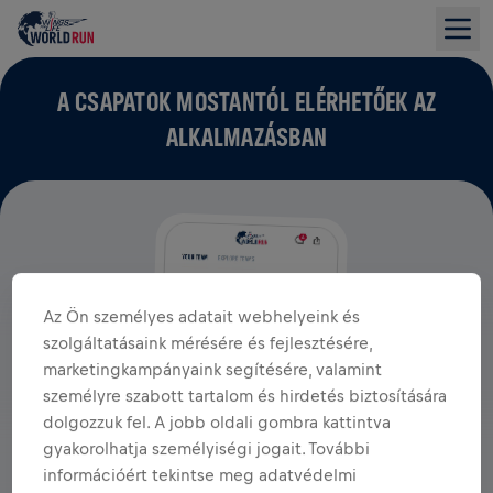
A CSAPATOK MOSTANTÓL ELÉRHETŐEK AZ
ALKALMAZÁSBAN
Az Ön személyes adatait webhelyeink és
szolgáltatásaink mérésére és fejlesztésére,
marketingkampányaink segítésére, valamint
személyre szabott tartalom és hirdetés biztosítására
dolgozzuk fel. A jobb oldali gombra kattintva
gyakorolhatja személyiségi jogait. További
információért tekintse meg adatvédelmi