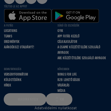
TÖLTSD LE AZ APPOT
A FUTÁS
SÚGÓ ÉS ESZKÖZÖK
LOCATIONS
GYIK
TEAMS
APP FUTÁS KEZELŐ
EREDMÉNYEK
CÉLKALKULÁTOR
AJÁNDÉKOZZ UTALVÁNYT!
A CSAPAT KÖZZÉTÉTELÉRE SZOLGÁLÓ
ANYAGOK
ARE KÖZZÉTÉTELÉRE SZOLGÁLÓ ANYAGOK
BEMUTATKOZÁS
BŐVEBBEN
VERSENYFORMÁTUM
WINGS FOR LIFE
KÜLDETÉSÜNK
B2B LEHETŐSÉGEK
HÍREK
VÁSÁRLÁS
MÉDIA
MAGYAR NYELV
KM
Adatvédelmi nyilatkozat