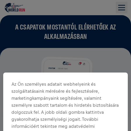
A CSAPATOK MOSTANTÓL ELÉRHETŐEK AZ
ALKALMAZÁSBAN
Az Ön személyes adatait webhelyeink és
szolgáltatásaink mérésére és fejlesztésére,
marketingkampányaink segítésére, valamint
személyre szabott tartalom és hirdetés biztosítására
dolgozzuk fel. A jobb oldali gombra kattintva
gyakorolhatja személyiségi jogait. További
információért tekintse meg adatvédelmi