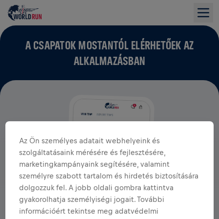
A CSAPATOK MOSTANTÓL ELÉRHETŐEK AZ
ALKALMAZÁSBAN
Az Ön személyes adatait webhelyeink és
szolgáltatásaink mérésére és fejlesztésére,
marketingkampányaink segítésére, valamint
személyre szabott tartalom és hirdetés biztosítására
dolgozzuk fel. A jobb oldali gombra kattintva
gyakorolhatja személyiségi jogait. További
információért tekintse meg adatvédelmi