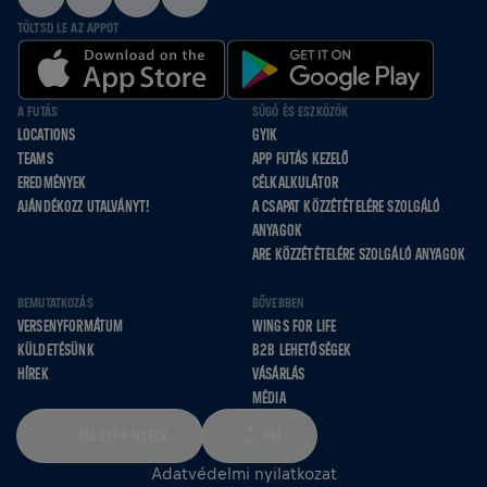
TÖLTSD LE AZ APPOT
A FUTÁS
SÚGÓ ÉS ESZKÖZÖK
LOCATIONS
GYIK
TEAMS
APP FUTÁS KEZELŐ
EREDMÉNYEK
CÉLKALKULÁTOR
AJÁNDÉKOZZ UTALVÁNYT!
A CSAPAT KÖZZÉTÉTELÉRE SZOLGÁLÓ
ANYAGOK
ARE KÖZZÉTÉTELÉRE SZOLGÁLÓ ANYAGOK
BEMUTATKOZÁS
BŐVEBBEN
VERSENYFORMÁTUM
WINGS FOR LIFE
KÜLDETÉSÜNK
B2B LEHETŐSÉGEK
HÍREK
VÁSÁRLÁS
MÉDIA
MAGYAR NYELV
KM
Adatvédelmi nyilatkozat