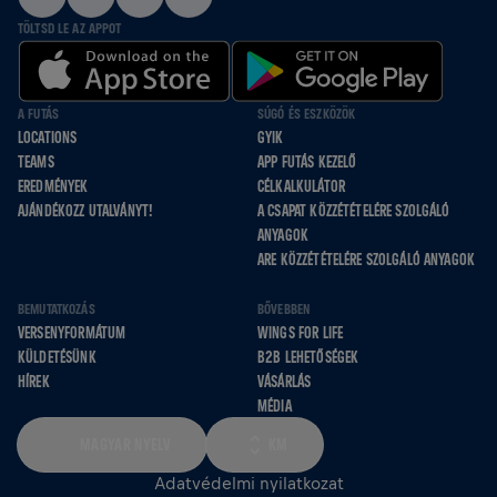
TÖLTSD LE AZ APPOT
A FUTÁS
SÚGÓ ÉS ESZKÖZÖK
LOCATIONS
GYIK
TEAMS
APP FUTÁS KEZELŐ
EREDMÉNYEK
CÉLKALKULÁTOR
AJÁNDÉKOZZ UTALVÁNYT!
A CSAPAT KÖZZÉTÉTELÉRE SZOLGÁLÓ
ANYAGOK
ARE KÖZZÉTÉTELÉRE SZOLGÁLÓ ANYAGOK
BEMUTATKOZÁS
BŐVEBBEN
VERSENYFORMÁTUM
WINGS FOR LIFE
KÜLDETÉSÜNK
B2B LEHETŐSÉGEK
HÍREK
VÁSÁRLÁS
MÉDIA
MAGYAR NYELV
KM
Adatvédelmi nyilatkozat