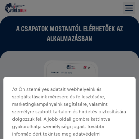
A CSAPATOK MOSTANTÓL ELÉRHETŐEK AZ
ALKALMAZÁSBAN
Az Ön személyes adatait webhelyeink és
szolgáltatásaink mérésére és fejlesztésére,
marketingkampányaink segítésére, valamint
személyre szabott tartalom és hirdetés biztosítására
dolgozzuk fel. A jobb oldali gombra kattintva
gyakorolhatja személyiségi jogait. További
információért tekintse meg adatvédelmi