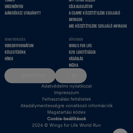
TEAMS
APP FUTÁS KEZELŐ
EREDMÉNYEK
CÉLKALKULÁTOR
AJÁNDÉKOZZ UTALVÁNYT!
A CSAPAT KÖZZÉTÉTELÉRE SZOLGÁLÓ
ANYAGOK
ARE KÖZZÉTÉTELÉRE SZOLGÁLÓ ANYAGOK
BEMUTATKOZÁS
BŐVEBBEN
VERSENYFORMÁTUM
WINGS FOR LIFE
KÜLDETÉSÜNK
B2B LEHETŐSÉGEK
HÍREK
VÁSÁRLÁS
MÉDIA
MAGYAR NYELV
KM
Adatvédelmi nyilatkozat
Impresszum
Felhasználási feltételek
Akadálymentességre vonatkozó információk
Magatartási kódex
Cookie‑beállítások
2026 © Wings for Life World Run