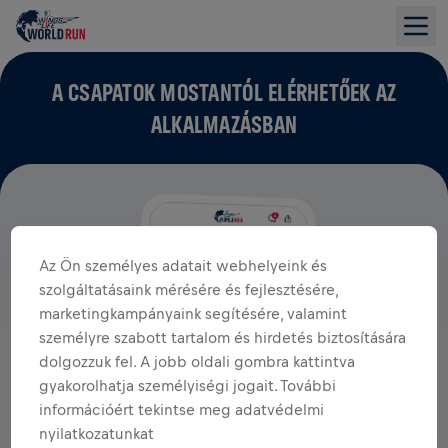
A CSAPATOK MOSTANTÓL ELÉRHETŐEK AZ
ALKALMAZÁSBAN
Az Ön személyes adatait webhelyeink és
szolgáltatásaink mérésére és fejlesztésére,
marketingkampányaink segítésére, valamint
személyre szabott tartalom és hirdetés biztosítására
dolgozzuk fel. A jobb oldali gombra kattintva
gyakorolhatja személyiségi jogait. További
információért tekintse meg adatvédelmi
nyilatkozatunkat