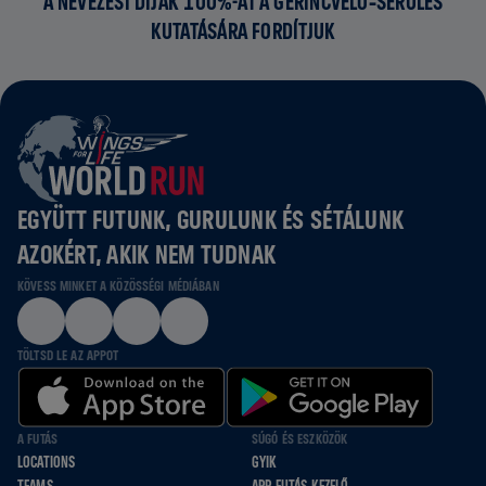
A NEVEZÉSI DÍJAK 100%-ÁT A GERINCVELŐ‑SÉRÜLÉS
KUTATÁSÁRA FORDÍTJUK
EGYÜTT FUTUNK, GURULUNK ÉS SÉTÁLUNK
AZOKÉRT, AKIK NEM TUDNAK
KÖVESS MINKET A KÖZÖSSÉGI MÉDIÁBAN
TÖLTSD LE AZ APPOT
A FUTÁS
SÚGÓ ÉS ESZKÖZÖK
LOCATIONS
GYIK