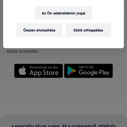
Az Ön adatvédelmi jogai
CSAPATOK MEGTEKINTÉSE AZ ALKALMAZÁSBAN
Összes elutasítása
Sütik elfogadása
Akár már egy csapat tagja vagy, akár sajátot hozol létre,
fedezz fel minden információt a csapatokkal
kapcsolatban az alkalmazásban: csevegés, rangsor és
közös ünneplés.