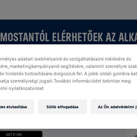
 MOSTANTÓL ELÉRHETŐEK AZ AL
emélyes adatait webhelyeink és szolgáltatásaink mérésére és
ésére, marketingkampányaink segítésére, valamint személyre sza
és hirdetés biztosítására dolgozzuk fel. A jobb oldali gombra ka
atja személyiségi jogait. További információért tekintse meg
NTÉSE AZ ALKALMAZÁSBAN
lmi nyilatkozatunkat
gy, akár sajátot hozol létre, fedezz fel minden
es elutasítása
Sütik elfogadása
Az Ön adatvédelmi j
apcsolatban az alkalmazásban: csevegés, rangsor és