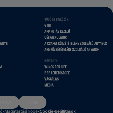
SÚGÓ ÉS ESZKÖZÖK
GYIK
APP FUTÁS KEZELŐ
CÉLKALKULÁTOR
VÁNYT!
A CSAPAT KÖZZÉTÉTELÉRE SZOLGÁLÓ ANYAGOK
ARE KÖZZÉTÉTELÉRE SZOLGÁLÓ ANYAGOK
BŐVEBBEN
M
WINGS FOR LIFE
B2B LEHETŐSÉGEK
VÁSÁRLÁS
MÉDIA
 NYELV
KM
iók
Magatartási kódex
Cookie‑beállítások