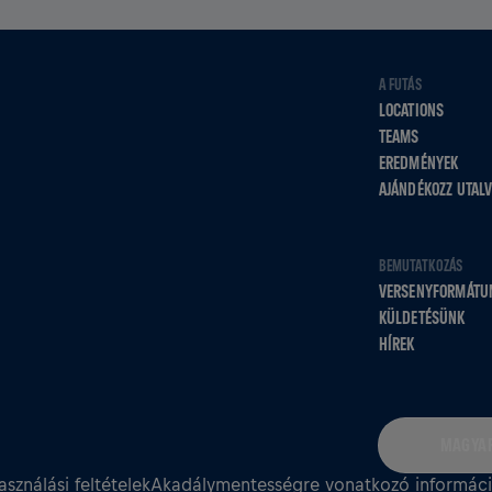
A FUTÁS
LOCATIONS
TEAMS
EREDMÉNYEK
AJÁNDÉKOZZ UTAL
BEMUTATKOZÁS
VERSENYFORMÁTU
KÜLDETÉSÜNK
HÍREK
MAGYAR
asználási feltételek
Akadálymentességre vonatkozó informác