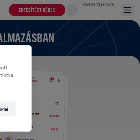
NEMZETKÖZI PARTNER
ÉRTESÍTÉST KÉREK
KALMAZÁSBAN
bott
ttintva
ogai