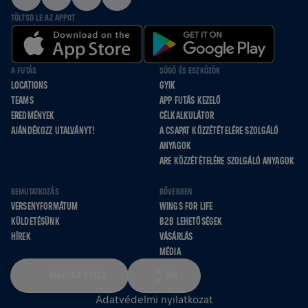
TÖLTSD LE AZ APPOT
A FUTÁS
SÚGÓ ÉS ESZKÖZÖK
LOCATIONS
GYIK
TEAMS
APP FUTÁS KEZELŐ
EREDMÉNYEK
CÉLKALKULÁTOR
AJÁNDÉKOZZ UTALVÁNYT!
A CSAPAT KÖZZÉTÉTELÉRE SZOLGÁLÓ
ANYAGOK
ARE KÖZZÉTÉTELÉRE SZOLGÁLÓ ANYAGOK
BEMUTATKOZÁS
BŐVEBBEN
VERSENYFORMÁTUM
WINGS FOR LIFE
KÜLDETÉSÜNK
B2B LEHETŐSÉGEK
HÍREK
VÁSÁRLÁS
MÉDIA
MAGYAR NYELV
KM
Adatvédelmi nyilatkozat