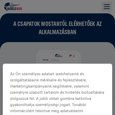
A CSAPATOK MOSTANTÓL ELÉRHETŐEK AZ
ALKALMAZÁSBAN
Az Ön személyes adatait webhelyeink és
szolgáltatásaink mérésére és fejlesztésére,
marketingkampányaink segítésére, valamint
személyre szabott tartalom és hirdetés biztosítására
dolgozzuk fel. A jobb oldali gombra kattintva
gyakorolhatja személyiségi jogait. További
információért tekintse meg adatvédelmi