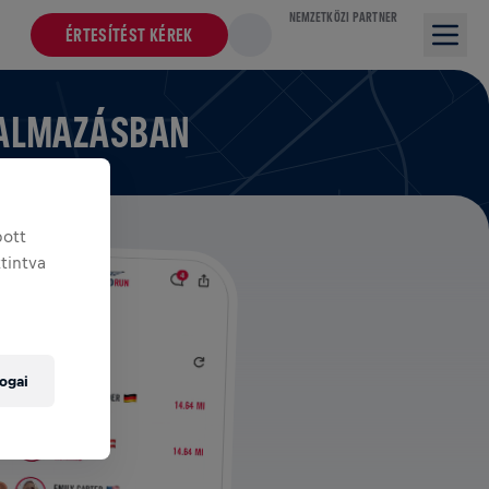
NEMZETKÖZI PARTNER
ÉRTESÍTÉST KÉREK
KALMAZÁSBAN
bott
ttintva
ogai