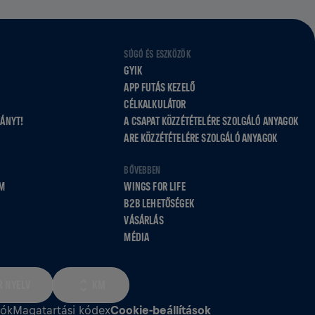
SÚGÓ ÉS ESZKÖZÖK
GYIK
APP FUTÁS KEZELŐ
CÉLKALKULÁTOR
VÁNYT!
A CSAPAT KÖZZÉTÉTELÉRE SZOLGÁLÓ ANYAGOK
ARE KÖZZÉTÉTELÉRE SZOLGÁLÓ ANYAGOK
BŐVEBBEN
M
WINGS FOR LIFE
B2B LEHETŐSÉGEK
VÁSÁRLÁS
MÉDIA
 NYELV
KM
iók
Magatartási kódex
Cookie‑beállítások