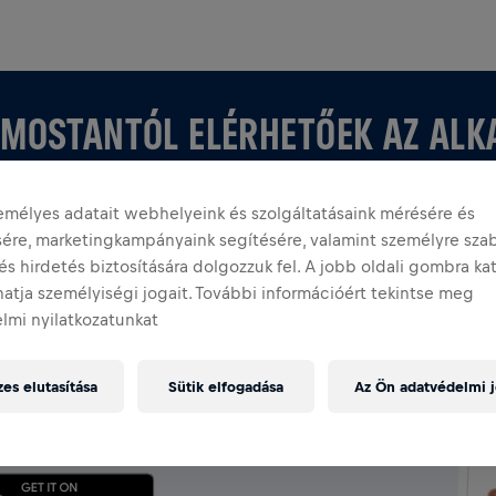
 MOSTANTÓL ELÉRHETŐEK AZ AL
emélyes adatait webhelyeink és szolgáltatásaink mérésére és
ésére, marketingkampányaink segítésére, valamint személyre sza
és hirdetés biztosítására dolgozzuk fel. A jobb oldali gombra ka
atja személyiségi jogait. További információért tekintse meg
NTÉSE AZ ALKALMAZÁSBAN
lmi nyilatkozatunkat
gy, akár sajátot hozol létre, fedezz fel minden
es elutasítása
Sütik elfogadása
Az Ön adatvédelmi j
apcsolatban az alkalmazásban: csevegés, rangsor és