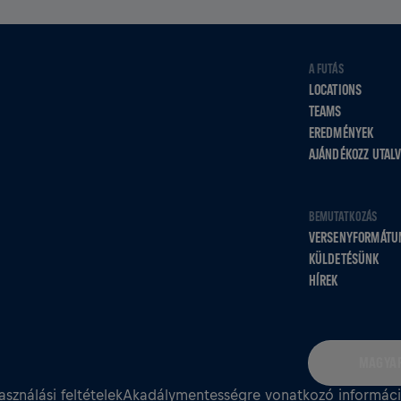
A FUTÁS
LOCATIONS
TEAMS
EREDMÉNYEK
AJÁNDÉKOZZ UTAL
BEMUTATKOZÁS
VERSENYFORMÁTU
KÜLDETÉSÜNK
HÍREK
MAGYAR
asználási feltételek
Akadálymentességre vonatkozó informác