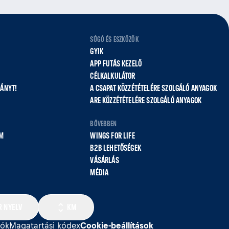
SÚGÓ ÉS ESZKÖZÖK
GYIK
APP FUTÁS KEZELŐ
CÉLKALKULÁTOR
VÁNYT!
A CSAPAT KÖZZÉTÉTELÉRE SZOLGÁLÓ ANYAGOK
ARE KÖZZÉTÉTELÉRE SZOLGÁLÓ ANYAGOK
BŐVEBBEN
M
WINGS FOR LIFE
B2B LEHETŐSÉGEK
VÁSÁRLÁS
MÉDIA
 NYELV
KM
iók
Magatartási kódex
Cookie‑beállítások