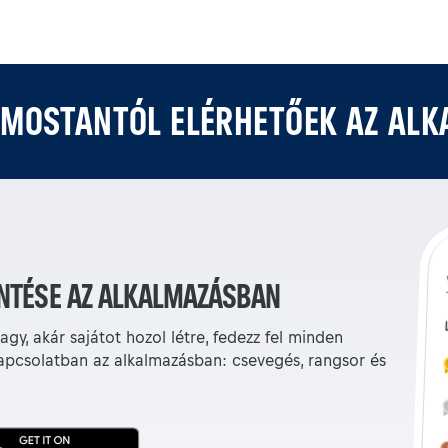
 MOSTANTÓL ELÉRHETŐEK AZ AL
NTÉSE AZ ALKALMAZÁSBAN
gy, akár sajátot hozol létre, fedezz fel minden
apcsolatban az alkalmazásban: csevegés, rangsor és