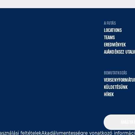
A FUTÁS
LOCATIONS
TEAMS
EREDMÉNYEK
AJÁNDÉKOZZ UTAL
BEMUTATKOZÁS
VERSENYFORMÁTU
KÜLDETÉSÜNK
HÍREK
MAGYAR
asználási feltételek
Akadálymentességre vonatkozó informác