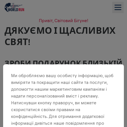
Привіт, Світовий Бігуне!
ДЯКУЄМО І ЩАСЛИВИХ
СВЯТ!
ЗРОБИ ПОДАРУНОК БЛИЗЬКІЙ
ЛЮДИНІ ТА ПОДВОЙ НАДІЮ
Ми обробляємо вашу особисту інформацію, щоб
Твоя підтримка дає надію мільйонам постраждалих по
виміряти та покращити наші сайти та послуги,
всьому світу – щиро дякуємо тобі!
допомогти нашим маркетинговим кампаніям і
надати персоналізований вміст і рекламу.
ПОДАРУЙ ВАУЧЕР НА ЗАБІГ З ДОДАТКОМ
Натиснувши кнопку праворуч, ви можете
скористатися своїми правами на
конфіденційність. Для отримання додаткової
ПОДАРУЙ ВАУЧЕР НА FLAGSHIP ЗАБІГ
інформації дивіться наше повідомлення про