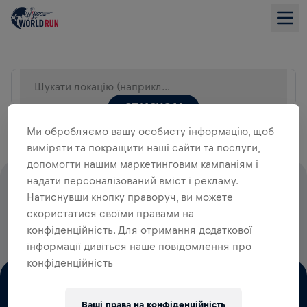
Шукати локацію (наприклад, Місто)
СПИСКОМ
Ми обробляємо вашу особисту інформацію, щоб
виміряти та покращити наші сайти та послуги,
допомогти нашим маркетинговим кампаніям і
надати персоналізований вміст і рекламу.
100% СТАРТОВИХ ВНЕСКІВ ЙДУТЬ
Натиснувши кнопку праворуч, ви можете
НА ДОСЛІДЖЕННЯ ТРАВМ
скористатися своїми правами на
СПИННОГО МОЗКУ
конфіденційність. Для отримання додаткової
інформації дивіться наше повідомлення про
конфіденційність
Ваші права на конфіденційність