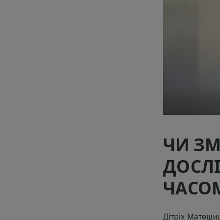
ЧИ З
ДОСЛІ
ЧАСО
Дітріх Матешиц