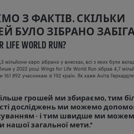
МО З ФАКТІВ. СКІЛЬКИ
Й БУЛО ЗІБРАНО ЗАБІГ
R LIFE WORLD RUN?
,3 мільйони євро зібрано у внесках, всі з яких були вкла
ише у 2022 році Wings for Life World Run зібрав 4,7 міл
и 161 892 учасникам зі 192 країн. Як каже Аніта Герхардте
ільше грошей ми збираємо, тим бі
ості досліджень ми можемо допомо
суванням - і тим швидше ми може
и нашої загальної мети.”