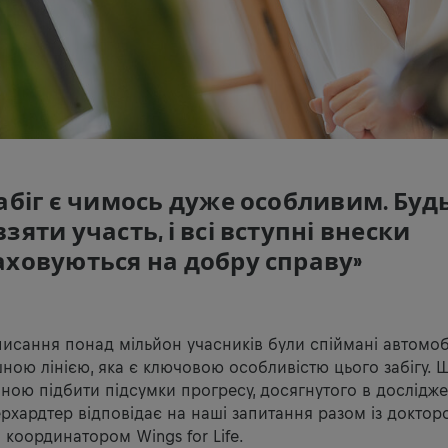
абіг є чимось дуже особливим. Буд
зяти участь, і всі вступні внески
ховуються на добру справу»
исання понад мільйон учасників були спіймані автомоб
ною лінією, яка є ключовою особливістю цього забігу. 
ою підбити підсумки прогресу, досягнутого в дослідж
Герхардтер відповідає на наші запитання разом із докто
 координатором Wings for Life.