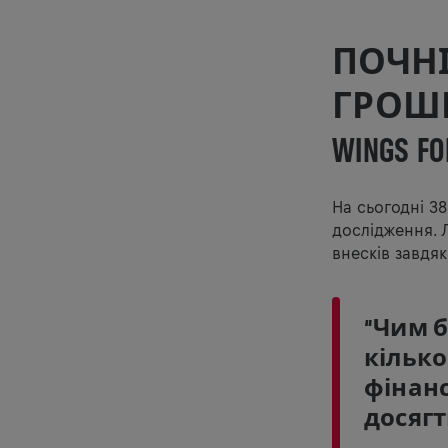
ПОЧНІ
ГРОШЕ
WINGS FO
На сьогодні 38
дослідження. Л
внесків завдяк
“Чим б
кільк
фінан
досягт