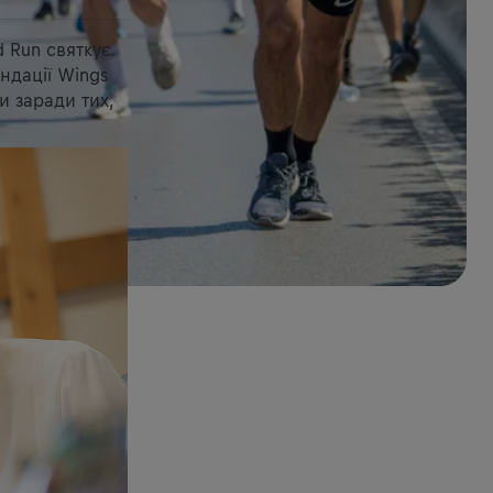
d Run святкує
ндації Wings
и заради тих,