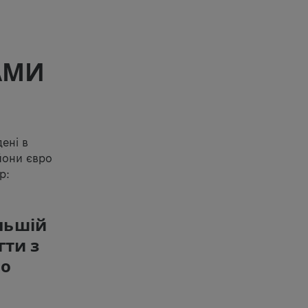
АМИ
дені в
ьйони євро
р:
льшій
гти з
мо