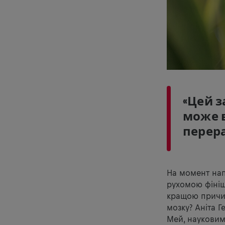
«Цей з
може в
перера
На момент нап
рухомою фініш
кращою причин
мозку? Аніта 
Мей, науковим