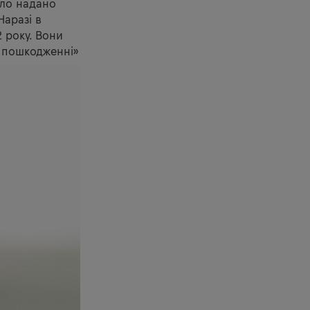
уло надано
Наразі в
2 року. Вони
у пошкодженні»