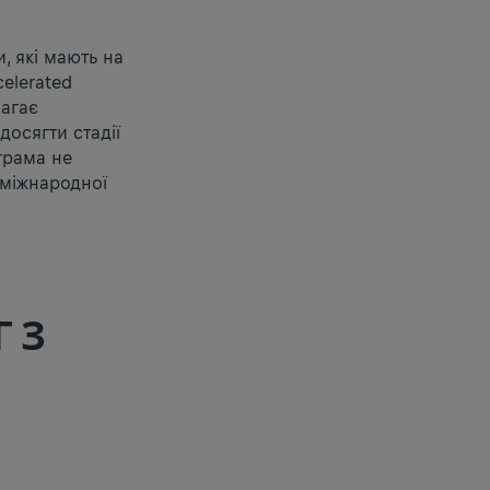
, які мають на
elerated
магає
досягти стадії
грама не
 міжнародної
Г З