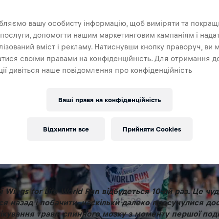
бляємо вашу особисту інформацію, щоб виміряти та покращ
 послуги, допомогти нашим маркетинговим кампаніям і нада
ізований вміст і рекламу. Натиснувши кнопку праворуч, ви 
тися своїми правами на конфіденційність. Для отримання д
ії дивіться наше повідомлення про конфіденційність
Ваші права на конфіденційність
Відхилити все
Прийняти Cookies
і Wings for Life World Run відбудеться 10-ий раз. Це чу
ся назад і побачити, наскільки далеко просунулися до
ікування травм спинного мозку з моменту першої поді