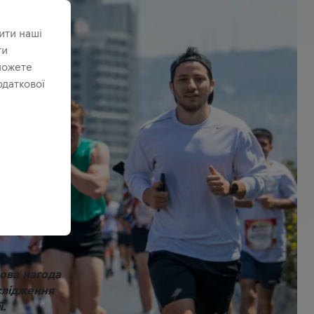
ити наші
ти
можете
одаткової
дова нагода
слідження
ї.