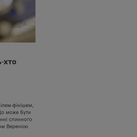
ь-хто
ілем-фінішем,
Що може бути
енні спинного
ром Вереною