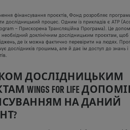
чення фінансування проєктів, Фонд розробляє програми
ти дослідницький процес. Одним із прикладів є ATP (Acc
 Program - Прискорена Трансляційна Програма). Це допо
, необхідний доклінічним дослідницьким проєктам, щоб 
ліджень, де їх можна фактично перевірити на людях. Про
чує дослідників грошима, але й дає їм доступ до знань і
ів.
ЬКОМ ДОСЛІДНИЦЬКИМ
АМ WINGS FOR LIFE ДОПОМІ
НСУВАННЯМ НА ДАНИЙ
НТ?