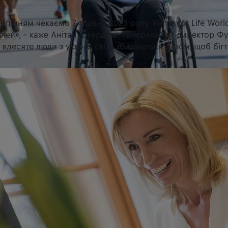
рпінням чекаємо 7 травня 2023 року. Wings for Life Worl
лей», – каже Аніта Герхардтер, генеральний директор Фу
же вдесяте люди з усього світу збираються разом, щоб бігт