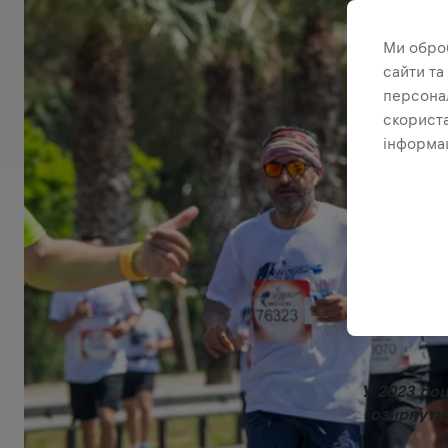
Ми обро
сайти та
персонал
скориста
інформац
У 2023 роц
озирнути
л