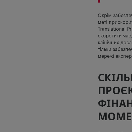
Окрім забезпе
меті прискори
Translational
скоротити час
клінічних дос
тільки забезпе
мережі експерт
СКІЛ
ПРОЄКТ
ФІНА
МОМЕ