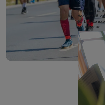
«Ми вже з нете
особливий юві
for Life. Це в
хто не може.