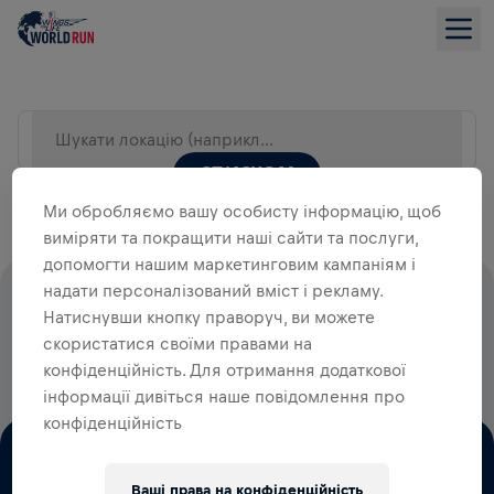
Шукати локацію (наприклад, Місто)
СПИСКОМ
Ми обробляємо вашу особисту інформацію, щоб
виміряти та покращити наші сайти та послуги,
допомогти нашим маркетинговим кампаніям і
надати персоналізований вміст і рекламу.
100% СТАРТОВИХ ВНЕСКІВ ЙДУТЬ
Натиснувши кнопку праворуч, ви можете
НА ДОСЛІДЖЕННЯ ТРАВМ
скористатися своїми правами на
СПИННОГО МОЗКУ
конфіденційність. Для отримання додаткової
інформації дивіться наше повідомлення про
конфіденційність
Ваші права на конфіденційність