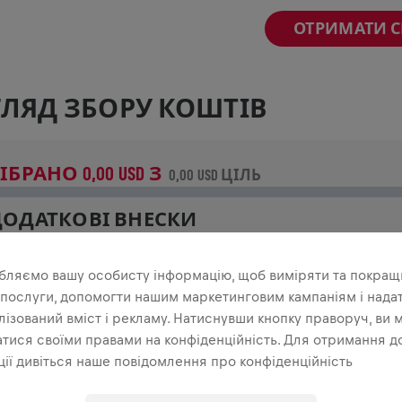
ОТРИМАТИ 
ЛЯД ЗБОРУ КОШТІВ
ІБРАНО 0,00 USD З
0,00 USD ЦІЛЬ
ДОДАТКОВІ ВНЕСКИ
роби внесок, щоб змінити ситуацію! 100% твого внеску 
а дослідження спинного мозку.
бляємо вашу особисту інформацію, щоб виміряти та покращ
 послуги, допомогти нашим маркетинговим кампаніям і нада
ТОРІЯ
ізований вміст і рекламу. Натиснувши кнопку праворуч, ви 
тися своїми правами на конфіденційність. Для отримання д
ії дивіться наше повідомлення про конфіденційність
INGS FOR LIFE WORLD RUN
2025