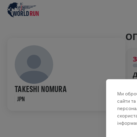
ОГ
З
З
TAKESHI NOMURA
н
Ми обро
JPN
сайти та
ІС
персонал
скориста
інформац
W