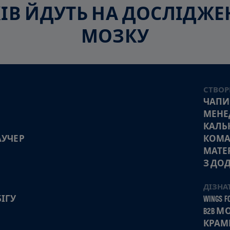
СКІВ ЙДУТЬ НА ДОСЛІДЖ
МОЗКУ
СТВОР
ЧАПИ
МЕНЕ
КАЛЬ
АУЧЕР
КОМА
МАТЕ
З ДО
ДІЗНА
ІГУ
WINGS FO
B2B 
КРАМ