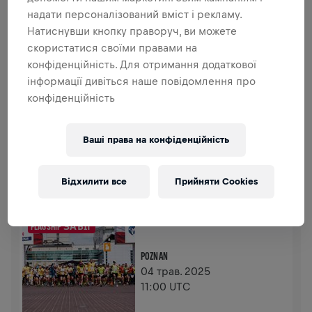
надати персоналізований вміст і рекламу.
Натиснувши кнопку праворуч, ви можете
ЗІБРАНО 0,00 USD З
0,00 USD ЦІЛЬ
скористатися своїми правами на
ДОДАТКОВІ ВНЕСКИ
конфіденційність. Для отримання додаткової
інформації дивіться наше повідомлення про
ЗРОБИТИ ДОДАТКОВИЙ ВНЕСОК
конфіденційність
Зроби внесок, щоб змінити ситуацію! 100% твого
внеску йде на дослідження спинного мозку.
Ваші права на конфіденційність
ІСТОРІЯ
Відхилити все
Прийняти Cookies
WINGS FOR LIFE WORLD RUN
2025
FLAGSHIP ЗАБІГ
POZNAN
04 трав. 2025
11:00 UTC