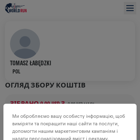
TOMASZ ŁABĘDZKI
POL
ОГЛЯД ЗБОРУ КОШТІВ
ЗІБРАНО 0,00 USD З
0,00 USD ЦІЛЬ
ДОДАТКОВІ ВНЕСКИ
Ми обробляємо вашу особисту інформацію, щоб
виміряти та покращити наші сайти та послуги,
ЗРОБИТИ ДОДАТКОВИЙ ВНЕСОК
допомогти нашим маркетинговим кампаніям і
надати персоналізований вміст і рекламу.
Зроби внесок, щоб змінити ситуацію! 100% твого