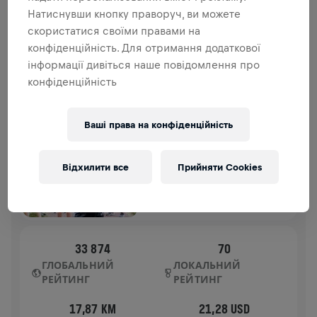
внеску йде на дослідження спинного мозку.
Натиснувши кнопку праворуч, ви можете
скористатися своїми правами на
ІСТОРІЯ
конфіденційність. Для отримання додаткової
інформації дивіться наше повідомлення про
конфіденційність
WINGS FOR LIFE WORLD RUN
2025
APP RUN
Ваші права на конфіденційність
WARSZAWA PARK SKARYSZEWSKI
04 трав. 2025
Відхилити все
Прийняти Cookies
11:00 UTC
33 874
70
ГЛОБАЛЬНИЙ
ЛОКАЛЬНИЙ
РЕЙТИНГ
РЕЙТИНГ
17,87 KM
21,28 USD