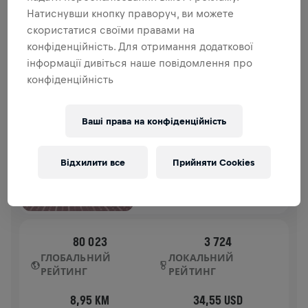
внеску йде на дослідження спинного мозку.
Натиснувши кнопку праворуч, ви можете
скористатися своїми правами на
ІСТОРІЯ
конфіденційність. Для отримання додаткової
інформації дивіться наше повідомлення про
конфіденційність
WINGS FOR LIFE WORLD RUN
2025
FLAGSHIP ЗАБІГ
Ваші права на конфіденційність
POZNAN
04 трав. 2025
Відхилити все
Прийняти Cookies
11:00 UTC
80 023
3 724
ГЛОБАЛЬНИЙ
ЛОКАЛЬНИЙ
РЕЙТИНГ
РЕЙТИНГ
8,95 KM
34,55 USD