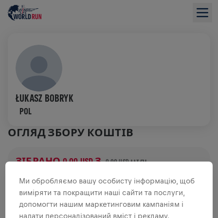
ŁUKASZ BOBRYK
POL
ОГЛЯД ЗБОРУ КОШТІВ
ЗІБРАНО 0,00 USD З
0,00 USD ЦІЛЬ
ДОДАТКОВІ ВНЕСКИ
Ми обробляємо вашу особисту інформацію, щоб
виміряти та покращити наші сайти та послуги,
ЗРОБИТИ ДОДАТКОВИЙ ВНЕСОК
допомогти нашим маркетинговим кампаніям і
надати персоналізований вміст і рекламу.
Зроби внесок, щоб змінити ситуацію! 100% твого