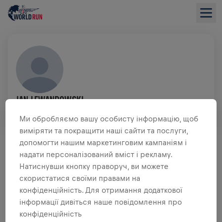
JAN LEWANDOWSKI
GER
Ми обробляємо вашу особисту інформацію, щоб
виміряти та покращити наші сайти та послуги,
ОГЛЯД ЗБОРУ КОШТІВ
допомогти нашим маркетинговим кампаніям і
надати персоналізований вміст і рекламу.
ЗІБРАНО 0,00 USD З
0,00 USD ЦІЛЬ
Натиснувши кнопку праворуч, ви можете
скористатися своїми правами на
ДОДАТКОВІ ВНЕСКИ
конфіденційність. Для отримання додаткової
інформації дивіться наше повідомлення про
ЗРОБИТИ ДОДАТКОВИЙ ВНЕСОК
конфіденційність
Зроби внесок, щоб змінити ситуацію! 100% твого