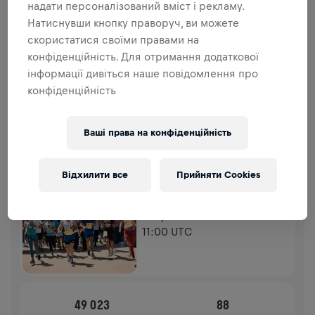
ДОДАТКОВІ ВНЕСКИ
надати персоналізований вміст і рекламу.
Натиснувши кнопку праворуч, ви можете
ЗРОБИТИ ДОДАТКОВИЙ ВНЕСОК
скористатися своїми правами на
Зроби внесок, щоб змінити ситуацію! 100% твого
конфіденційність. Для отримання додаткової
внеску йде на дослідження спинного мозку.
інформації дивіться наше повідомлення про
конфіденційність
ІСТОРІЯ
Ваші права на конфіденційність
WINGS FOR LIFE WORLD RUN
2026
APP RUN
Відхилити все
Прийняти Cookies
SOFIA
10 трав. 2026
11:00 UTC
49 023
88