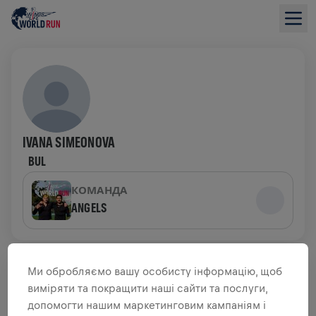
IVANA SIMEONOVA
BUL
КОМАНДА
ANGELS
ОГЛЯД ЗБОРУ КОШТІВ
Ми обробляємо вашу особисту інформацію, щоб
виміряти та покращити наші сайти та послуги,
ЗІБРАНО 0,00 USD З
0,00 USD ЦІЛЬ
допомогти нашим маркетинговим кампаніям і