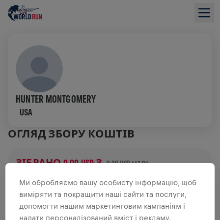
HUNTER MONTGOMERY
USA
ОГЛЯД ЗБОРУ КОШТІВ
ЗІБРАНО 0,00 USD З
0,00 USD ЦІЛЬ
ДОДАТКОВІ ВНЕСКИ
Ми обробляємо вашу особисту інформацію, щоб
виміряти та покращити наші сайти та послуги,
ЗРОБИТИ ДОДАТКОВИЙ ВНЕСОК
допомогти нашим маркетинговим кампаніям і
надати персоналізований вміст і рекламу.
Зроби внесок, щоб змінити ситуацію! 100% твого