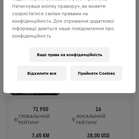
внеску йде на дослідження спинного мозку.
Натиснувши кнопку праворуч, ви можете
скористатися своїми правами на
ІСТОРІЯ
конфіденційність. Для отримання додаткової
інформації дивіться наше повідомлення про
конфіденційність
WINGS FOR LIFE WORLD RUN
2024
APP RUN
Ваші права на конфіденційність
DALLAS
05 трав. 2024
Відхилити все
Прийняти Cookies
11:00 UTC
71 950
16
ГЛОБАЛЬНИЙ
ЛОКАЛЬНИЙ
РЕЙТИНГ
РЕЙТИНГ
7,65 KM
28,00 USD