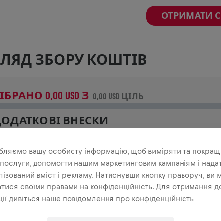
ОТРИМАТИ 
ЛЯД ЗБОРУ КОШТІВ
ІБРАНО 0,00 USD З
0,00 USD ЦІЛЬ
ДОДАТКОВІ ВНЕСКИ
роби внесок, щоб змінити ситуацію! 100% твого внеску 
а дослідження спинного мозку.
бляємо вашу особисту інформацію, щоб виміряти та покращ
 послуги, допомогти нашим маркетинговим кампаніям і нада
ТОРІЯ
ізований вміст і рекламу. Натиснувши кнопку праворуч, ви 
тися своїми правами на конфіденційність. Для отримання д
ії дивіться наше повідомлення про конфіденційність
INGS FOR LIFE WORLD RUN
2025