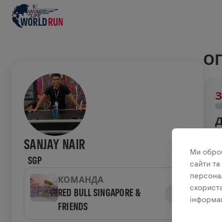
ОГ
З
З
SANJAY NAIR
н
Ми обро
SGP
сайти та
ІС
персонал
КОМАНДА
скориста
RED BULL SINGAPORE &
інформац
FRIENDS
W