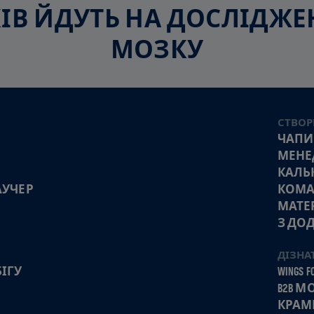
СКІВ ЙДУТЬ НА ДОСЛІДЖ
МОЗКУ
СТВОР
ЧАПИ
МЕНЕ
КАЛЬ
АУЧЕР
КОМА
МАТЕ
З ДО
ДІЗНА
ІГУ
WINGS FO
B2B 
КРАМ