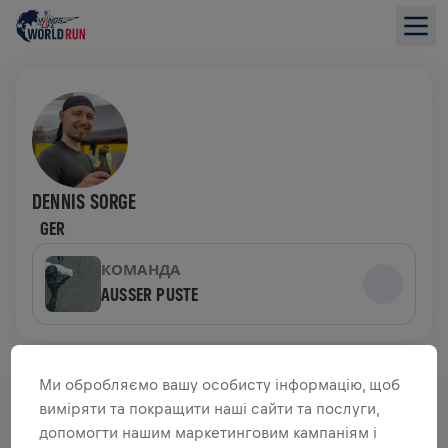
DENNIS SORGE
GER
КОМАНДА
AUSSER PUSTE
ОГЛЯД ЗБОРУ КОШТІВ
Ми обробляємо вашу особисту інформацію, щоб
виміряти та покращити наші сайти та послуги,
ЗІБРАНО 0,00 USD З
28,25 USD ЦІЛЬ
допомогти нашим маркетинговим кампаніям і