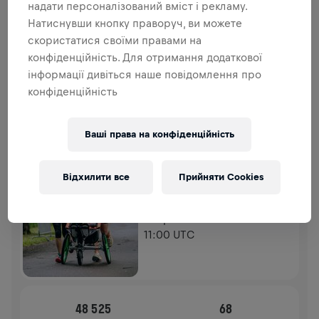
ДОДАТКОВІ ВНЕСКИ
надати персоналізований вміст і рекламу.
Натиснувши кнопку праворуч, ви можете
ЗРОБИТИ ДОДАТКОВИЙ ВНЕСОК
скористатися своїми правами на
Зроби внесок, щоб змінити ситуацію! 100% твого
конфіденційність. Для отримання додаткової
внеску йде на дослідження спинного мозку.
інформації дивіться наше повідомлення про
конфіденційність
ІСТОРІЯ
Ваші права на конфіденційність
WINGS FOR LIFE WORLD RUN
2026
APP RUN
Відхилити все
Прийняти Cookies
SIGMARINGEN
10 трав. 2026
11:00 UTC
48 525
68