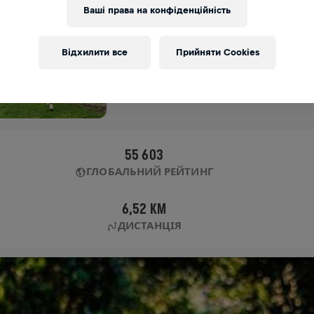
Ваші права на конфіденційність
APP RUN
APP RUN
Відхилити все
Прийняти Cookies
05 трав. 2024
11:00 UTC
55 603
ГЛОБАЛЬНИЙ РЕЙТИНГ
6,52 KM
ДИСТАНЦІЯ