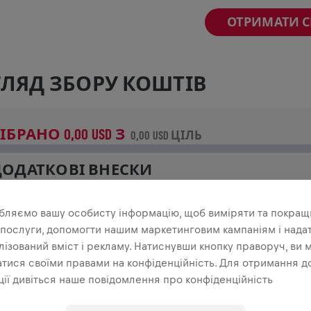
ОТРИМАТИ 
ЛЯД ЗБОРУ КОШТІВ
ІБРАНО 0,00 USD З
0,00 USD ЦІЛЬ
ДОДАТКОВІ ВНЕСКИ
роби внесок, щоб змінити ситуацію! 100% твого внеску 
а дослідження спинного мозку.
бляємо вашу особисту інформацію, щоб виміряти та покращ
 послуги, допомогти нашим маркетинговим кампаніям і нада
ТОРІЯ
ізований вміст і рекламу. Натиснувши кнопку праворуч, ви 
тися своїми правами на конфіденційність. Для отримання д
ії дивіться наше повідомлення про конфіденційність
INGS FOR LIFE WORLD RUN
2024