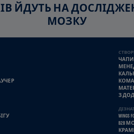
СКІВ ЙДУТЬ НА ДОСЛІДЖ
МОЗКУ
СТВОР
ЧАПИ
МЕНЕ
КАЛЬ
АУЧЕР
КОМА
МАТЕ
З ДО
ДІЗНА
ІГУ
WINGS FO
B2B 
КРАМ