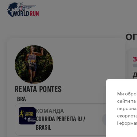
ОГ
З
З
RENATA PONTES
н
Ми обро
BRA
сайти та
ІС
персонал
КОМАНДА
скориста
CORRIDA PERFEITA RJ /
інформац
BRASIL
W