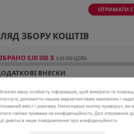
ОТРИМАТИ 
ЛЯД ЗБОРУ КОШТІВ
ІБРАНО 0,00 USD З
0,00 USD ЦІЛЬ
ДОДАТКОВІ ВНЕСКИ
роби внесок, щоб змінити ситуацію! 100% твого внеску 
а дослідження спинного мозку.
бляємо вашу особисту інформацію, щоб виміряти та покращ
 послуги, допомогти нашим маркетинговим кампаніям і нада
ТОРІЯ
ізований вміст і рекламу. Натиснувши кнопку праворуч, ви 
тися своїми правами на конфіденційність. Для отримання д
ії дивіться наше повідомлення про конфіденційність
INGS FOR LIFE WORLD RUN
2024