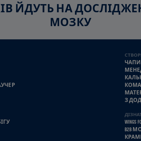
СКІВ ЙДУТЬ НА ДОСЛІДЖ
МОЗКУ
СТВОР
ЧАПИ
МЕНЕ
КАЛЬ
АУЧЕР
КОМА
МАТЕ
З ДО
ДІЗНА
ІГУ
WINGS FO
B2B 
КРАМ