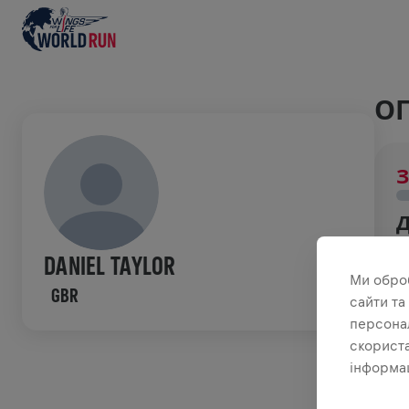
ОГ
З
З
DANIEL TAYLOR
н
Ми обро
GBR
сайти та
ІС
персонал
скориста
інформац
W