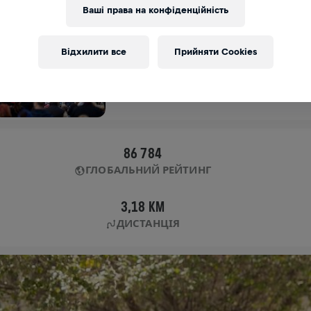
Ваші права на конфіденційність
APP RUN
FREDERICIA
Відхилити все
Прийняти Cookies
05 трав. 2024
11:00 UTC
86 784
ГЛОБАЛЬНИЙ РЕЙТИНГ
3,18 KM
ДИСТАНЦІЯ