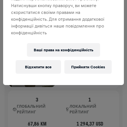
внеску йде на дослідження спинного мозку.
Натиснувши кнопку праворуч, ви можете
скористатися своїми правами на
ІСТОРІЯ
конфіденційність. Для отримання додаткової
інформації дивіться наше повідомлення про
конфіденційність
WINGS FOR LIFE WORLD RUN
2025
APP RUN
Ваші права на конфіденційність
TOKYO
04 трав. 2025
Відхилити все
Прийняти Cookies
11:00 UTC
3
1
ГЛОБАЛЬНИЙ
ЛОКАЛЬНИЙ
РЕЙТИНГ
РЕЙТИНГ
67,86 KM
1 294,37 USD