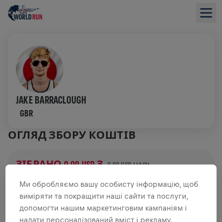
JAKE BARRACLOUGH
GBR
ОГЛЯД ЗБОРУ КОШТІВ
ЗІБРАНО 0,00 USD З
0,00 USD ЦІЛЬ
ДОДАТКОВІ ВНЕСКИ
Ми обробляємо вашу особисту інформацію, щоб
виміряти та покращити наші сайти та послуги,
ЗРОБИТИ ДОДАТКОВИЙ ВНЕСОК
допомогти нашим маркетинговим кампаніям і
надати персоналізований вміст і рекламу.
Зроби внесок, щоб змінити ситуацію! 100% твого